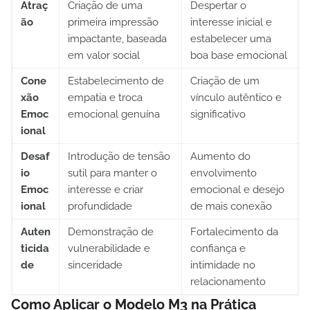
Atraç
Criação de uma
Despertar o
ão
primeira impressão
interesse inicial e
impactante, baseada
estabelecer uma
em valor social
boa base emocional
Cone
Estabelecimento de
Criação de um
xão
empatia e troca
vínculo autêntico e
Emoc
emocional genuína
significativo
ional
Desaf
Introdução de tensão
Aumento do
io
sutil para manter o
envolvimento
Emoc
interesse e criar
emocional e desejo
ional
profundidade
de mais conexão
Auten
Demonstração de
Fortalecimento da
ticida
vulnerabilidade e
confiança e
de
sinceridade
intimidade no
relacionamento
Como Aplicar o Modelo M3 na Prática