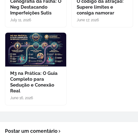
Cenografia da Falha: O
O código da atração:
Neg Destacando
Supere limites e
Imperfeições Sutis
consiga namorar
July 11, 2026
June 17, 2026
M3 na Prática: O Guia
Completo para
Sedução e Conexão
Real
June 16, 2026
Postar um comentário