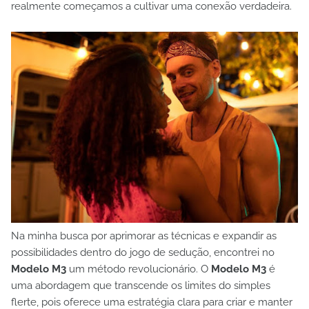
realmente começamos a cultivar uma conexão verdadeira.
Na minha busca por aprimorar as técnicas e expandir as
possibilidades dentro do jogo de sedução, encontrei no
Modelo M3
um método revolucionário. O
Modelo M3
é
uma abordagem que transcende os limites do simples
flerte, pois oferece uma estratégia clara para criar e manter