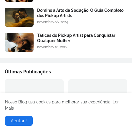
Domine a Arte da Sedução: O Guia Completo
dos Pickup Artists
novembro 06, 2024
Táticas de Pickup Artist para Conquistar
Qualquer Mulher
novembro 26, 2024
Últimas Publicações
Nosso Blog usa cookies para melhorar sua experiência.
Ler
Mais
Toyota Hilux: A picape feita
A Força Bruta do Motor V8
Aceitar !
para vencer todos os
no Novo Ford Mustang GT
desafios!
August 05, 2026