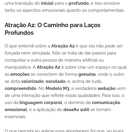
uma transição do
inicial
para o
profundo
, e isso envolve
tanto os aspectos emocionais quanto os comportamentais.
Atração A2: O Caminho para Laços
Profundos
O que entendi sobre a
Atração A2
é que ela não pode ser
forçada nem simulada. Não se trata de dar passos para
conquistar a outra pessoa de maneira artificial ou
manipulativa. A
Atração A2
é sobre criar um espaço no qual
as
emoções
se conectem de forma
genuína
, onde o outro
se sinta
valorizado
,
escutado
, e, acima de tudo,
compreendido
. No
Modelo M3
, a verdadeira
sedução
vem
de uma interação que reflete essas qualidades. Para isso, o
uso da
linguagem corporal
, o domínio da
comunicação
emocional
, e a aplicação do
desafio sutil
se tornam
essenciais.
O que percebi ao aplicar essa abordagem foi que, ao invés