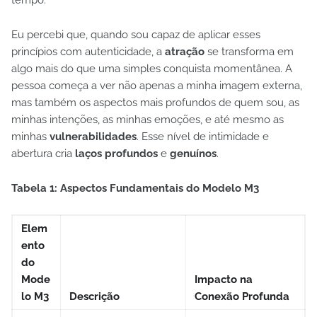
tempo.
Eu percebi que, quando sou capaz de aplicar esses
princípios com autenticidade, a
atração
se transforma em
algo mais do que uma simples conquista momentânea. A
pessoa começa a ver não apenas a minha imagem externa,
mas também os aspectos mais profundos de quem sou, as
minhas intenções, as minhas emoções, e até mesmo as
minhas
vulnerabilidades
. Esse nível de intimidade e
abertura cria
laços profundos
e
genuínos
.
Tabela 1: Aspectos Fundamentais do Modelo M3
Elem
ento
do
Mode
Impacto na
lo M3
Descrição
Conexão Profunda