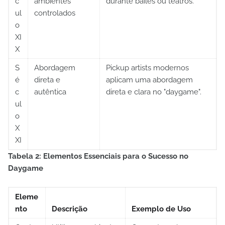
c
ambientes
durante bailes ou teatros.
ul
controlados
o
XI
X
S
Abordagem
Pickup artists modernos
é
direta e
aplicam uma abordagem
c
autêntica
direta e clara no "daygame".
ul
o
X
XI
Tabela 2: Elementos Essenciais para o Sucesso no
Daygame
Eleme
nto
Descrição
Exemplo de Uso