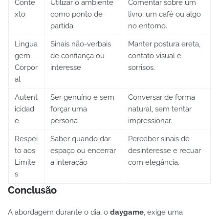
Conte
Utilizar o ambiente
Comentar sobre um
xto
como ponto de
livro, um café ou algo
partida
no entorno.
Lingua
Sinais não-verbais
Manter postura ereta,
gem
de confiança ou
contato visual e
Corpor
interesse
sorrisos.
al
Autent
Ser genuíno e sem
Conversar de forma
icidad
forçar uma
natural, sem tentar
e
persona
impressionar.
Respei
Saber quando dar
Perceber sinais de
to aos
espaço ou encerrar
desinteresse e recuar
Limite
a interação
com elegância.
s
Conclusão
A abordagem durante o dia, o
daygame
, exige uma