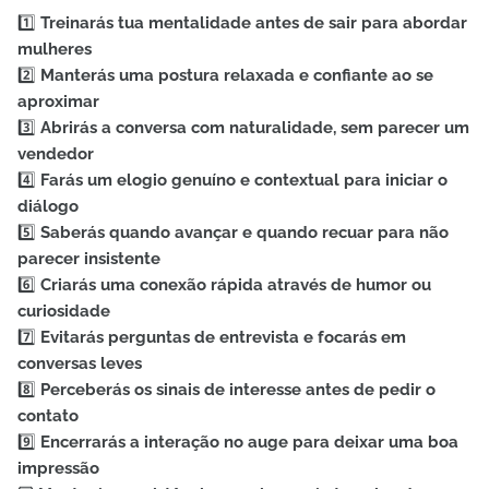
1️⃣
Treinarás tua mentalidade antes de sair para abordar
mulheres
2️⃣
Manterás uma postura relaxada e confiante ao se
aproximar
3️⃣
Abrirás a conversa com naturalidade, sem parecer um
vendedor
4️⃣
Farás um elogio genuíno e contextual para iniciar o
diálogo
5️⃣
Saberás quando avançar e quando recuar para não
parecer insistente
6️⃣
Criarás uma conexão rápida através de humor ou
curiosidade
7️⃣
Evitarás perguntas de entrevista e focarás em
conversas leves
8️⃣
Perceberás os sinais de interesse antes de pedir o
contato
9️⃣
Encerrarás a interação no auge para deixar uma boa
impressão