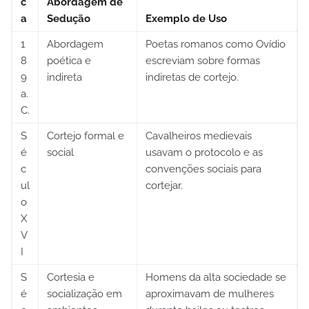
c
Abordagem de
a
Sedução
Exemplo de Uso
1
Abordagem
Poetas romanos como Ovídio
8
poética e
escreviam sobre formas
9
indireta
indiretas de cortejo.
a.
C.
S
Cortejo formal e
Cavalheiros medievais
é
social
usavam o protocolo e as
c
convenções sociais para
ul
cortejar.
o
X
V
I
S
Cortesia e
Homens da alta sociedade se
é
socialização em
aproximavam de mulheres