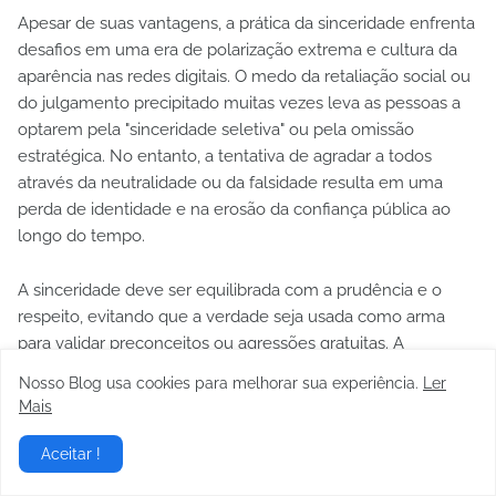
Apesar de suas vantagens, a prática da sinceridade enfrenta
desafios em uma era de polarização extrema e cultura da
aparência nas redes digitais. O medo da retaliação social ou
do julgamento precipitado muitas vezes leva as pessoas a
optarem pela "sinceridade seletiva" ou pela omissão
estratégica. No entanto, a tentativa de agradar a todos
através da neutralidade ou da falsidade resulta em uma
perda de identidade e na erosão da confiança pública ao
longo do tempo.
A sinceridade deve ser equilibrada com a prudência e o
respeito, evitando que a verdade seja usada como arma
para validar preconceitos ou agressões gratuitas. A
verdadeira sinceridade é fundamentada na busca pela
Nosso Blog usa cookies para melhorar sua experiência.
Ler
verdade e pelo bem comum, exigindo um alto grau de
Mais
autoconhecimento para distinguir entre a honestidade
autêntica e a mera opinião enviesada. O desafio moderno é
Aceitar !
manter a integridade em ambientes que frequentemente