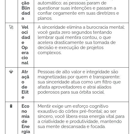
ção
automático; as pessoas param de
Blin
questionar suas intenções e passam a
dad
confiar cegamente em suas diretrizes e
a
planos.
🚀
Vel
A sinceridade elimina a burocracia mental;
oci
você gasta zero segundos tentando
dad
lembrar qual mentira contou, o que
e
acelera drasticamente sua tomada de
Op
decisão e execução de projetos
era
complexos.
cio
nal
💎
Atr
Pessoas de alto valor e integridade são
açã
magnetizadas por quem é transparente;
o
sua sinceridade atua como um filtro que
de
afasta aproveitadores e atrai aliados
Elit
poderosos para sua órbita social.
e
🔋
Eco
Mentir exige um esforço cognitivo
no
exaustivo do córtex pré-frontal; ao ser
mia
sincero, você libera essa energia vital para
de
a criatividade e produtividade, mantendo
Ene
sua mente descansada e focada.
rgia