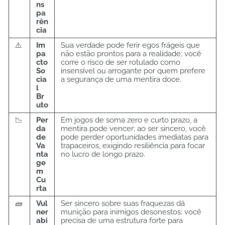
ns
pa
rên
cia
⚠️
Im
Sua verdade pode ferir egos frágeis que
pa
não estão prontos para a realidade; você
cto
corre o risco de ser rotulado como
So
insensível ou arrogante por quem prefere
cia
a segurança de uma mentira doce.
l
Br
uto
📉
Per
Em jogos de soma zero e curto prazo, a
da
mentira pode vencer; ao ser sincero, você
de
pode perder oportunidades imediatas para
Va
trapaceiros, exigindo resiliência para focar
nta
no lucro de longo prazo.
ge
m
Cu
rta
🧱
Vul
Ser sincero sobre suas fraquezas dá
ner
munição para inimigos desonestos; você
abi
precisa de uma estrutura forte para