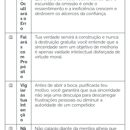
Oc
escuridão da omissão é onde o
ult
ressentimento e a ineficiência crescem e
ará
destroem os alicerces da confiança.
s o
Err
o
🛐
Fal
Tua verdade servirá à construção e nunca
ará
à destruição gratuita; você entende que a
s
sinceridade sem um objetivo de melhoria
co
é apenas vaidade intelectual disfarçada de
m
virtude moral.
Pro
pó
sit
o
🛐
Vig
Antes de abrir a boca, purificarás teu
iar
motivo; você garantirá que sua sinceridade
ás
não seja uma desculpa para descarregar
tua
frustrações pessoais ou diminuir a
Int
autoridade de um competidor.
en
çã
o
🛐
Nã
Não calarás diante da mentira alheia que