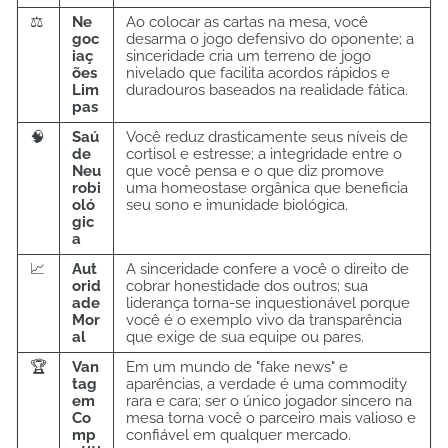
⚖️
Ne
Ao colocar as cartas na mesa, você
goc
desarma o jogo defensivo do oponente; a
iaç
sinceridade cria um terreno de jogo
ões
nivelado que facilita acordos rápidos e
Lim
duradouros baseados na realidade fática.
pas
🧠
Saú
Você reduz drasticamente seus níveis de
de
cortisol e estresse; a integridade entre o
Neu
que você pensa e o que diz promove
robi
uma homeostase orgânica que beneficia
oló
seu sono e imunidade biológica.
gic
a
📈
Aut
A sinceridade confere a você o direito de
orid
cobrar honestidade dos outros; sua
ade
liderança torna-se inquestionável porque
Mor
você é o exemplo vivo da transparência
al
que exige de sua equipe ou pares.
🏆
Van
Em um mundo de "fake news" e
tag
aparências, a verdade é uma commodity
em
rara e cara; ser o único jogador sincero na
Co
mesa torna você o parceiro mais valioso e
mp
confiável em qualquer mercado.