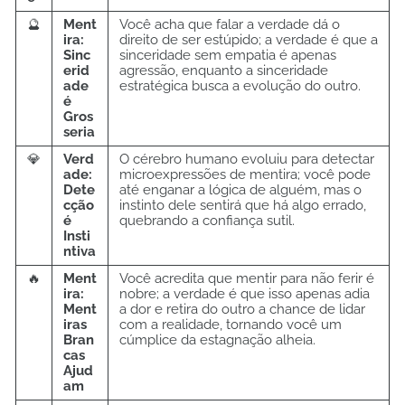
🔮
Ment
Você acha que falar a verdade dá o
ira:
direito de ser estúpido; a verdade é que a
Sinc
sinceridade sem empatia é apenas
erid
agressão, enquanto a sinceridade
ade
estratégica busca a evolução do outro.
é
Gros
seria
💎
Verd
O cérebro humano evoluiu para detectar
ade:
microexpressões de mentira; você pode
Dete
até enganar a lógica de alguém, mas o
cção
instinto dele sentirá que há algo errado,
é
quebrando a confiança sutil.
Insti
ntiva
🔥
Ment
Você acredita que mentir para não ferir é
ira:
nobre; a verdade é que isso apenas adia
Ment
a dor e retira do outro a chance de lidar
iras
com a realidade, tornando você um
Bran
cúmplice da estagnação alheia.
cas
Ajud
am