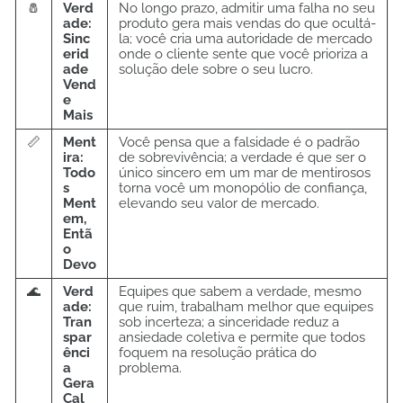
🧂
Verd
No longo prazo, admitir uma falha no seu
ade:
produto gera mais vendas do que ocultá-
Sinc
la; você cria uma autoridade de mercado
erid
onde o cliente sente que você prioriza a
ade
solução dele sobre o seu lucro.
Vend
e
Mais
📏
Ment
Você pensa que a falsidade é o padrão
ira:
de sobrevivência; a verdade é que ser o
Todo
único sincero em um mar de mentirosos
s
torna você um monopólio de confiança,
Ment
elevando seu valor de mercado.
em,
Entã
o
Devo
🌊
Verd
Equipes que sabem a verdade, mesmo
ade:
que ruim, trabalham melhor que equipes
Tran
sob incerteza; a sinceridade reduz a
spar
ansiedade coletiva e permite que todos
ênci
foquem na resolução prática do
a
problema.
Gera
Cal