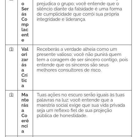
o
prejudica o grupo; você entende que o
Ser
silêncio diante da falsidade é uma forma
ás
de cumplicidade que corrói sua própria
Co
integridade e liderança.
mp
lac
ent
e
🛐
Val
Receberás a verdade alheia como um
ori
presente valioso; você não punirá quem
zar
tem a coragem de ser sincero contigo, pois
ás
entende que os sinceros são seus
a
melhores consultores de risco.
Crí
tic
a
🛐
Ma
Tuas ações no escuro serão iguais às tuas
nte
palavras na luz; você entende que a
rás
maestria social exige que sua vida privada
a
seja um reflexo fiel de sua projeção
Co
pública de honestidade.
erê
nci
a