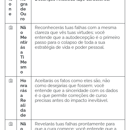
o
gra
n
de
e
Ou
ro
🛐
Nã
Reconhecerás tuas falhas com a mesma
o
clareza que vês tuas virtudes; você
Me
entende que a autodecepção é o primeiro
ntir
passo para o colapso de toda a sua
ás
estratégia de vida e poder pessoal.
a
Ti
Me
sm
o
🛐
Ho
Aceitarás os fatos como eles são, não
nra
como desejarias que fossem; você
rás
entende que a sinceridade com os dados
a
é o que permite correções de curso
Re
precisas antes do impacto inevitável.
ali
da
de
🛐
Nã
Revelarás tuas falhas prontamente para
o
que a cura comece; você entende que a