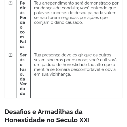
🛐
Pe
Teu arrependimento será demonstrado por
dir
mudanças de conduta; você entende que
ás
palavras sinceras de desculpa nada valem
Per
se não forem seguidas por ações que
dã
corrijam o dano causado.
o
co
m
Fat
os
🛐
Ser
Tua presença deve exigir que os outros
ás
sejam sinceros por osmose; você cultivará
o
um padrão de honestidade tão alto que a
Far
mentira se tornará desconfortável e óbvia
ol
em sua vizinhança.
da
Ver
da
de
Desafios e Armadilhas da
Honestidade no Século XXI