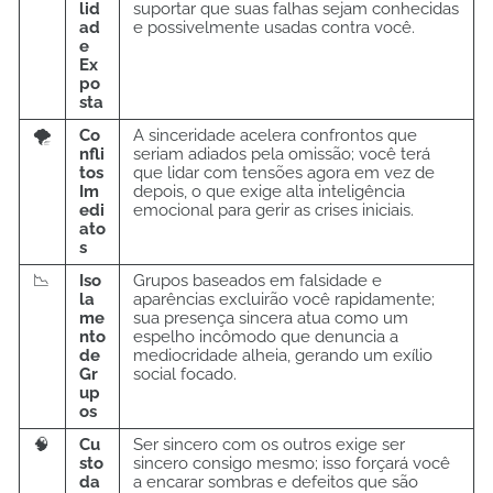
lid
suportar que suas falhas sejam conhecidas
ad
e possivelmente usadas contra você.
e
Ex
po
sta
🌪️
Co
A sinceridade acelera confrontos que
nfli
seriam adiados pela omissão; você terá
tos
que lidar com tensões agora em vez de
Im
depois, o que exige alta inteligência
edi
emocional para gerir as crises iniciais.
ato
s
📉
Iso
Grupos baseados em falsidade e
la
aparências excluirão você rapidamente;
me
sua presença sincera atua como um
nto
espelho incômodo que denuncia a
de
mediocridade alheia, gerando um exílio
Gr
social focado.
up
os
🧠
Cu
Ser sincero com os outros exige ser
sto
sincero consigo mesmo; isso forçará você
da
a encarar sombras e defeitos que são