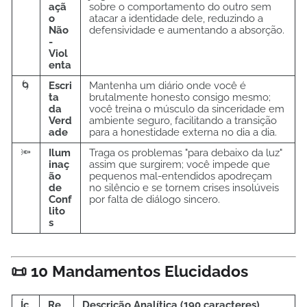
açã
sobre o comportamento do outro sem
o
atacar a identidade dele, reduzindo a
Não
defensividade e aumentando a absorção.
-
Viol
enta
🌀
Escri
Mantenha um diário onde você é
ta
brutalmente honesto consigo mesmo;
da
você treina o músculo da sinceridade em
Verd
ambiente seguro, facilitando a transição
ade
para a honestidade externa no dia a dia.
🔦
Ilum
Traga os problemas "para debaixo da luz"
inaç
assim que surgirem; você impede que
ão
pequenos mal-entendidos apodreçam
de
no silêncio e se tornem crises insolúveis
Conf
por falta de diálogo sincero.
lito
s
📜 10 Mandamentos Elucidados
Íc
Re
Descrição Analítica (190 caracteres)