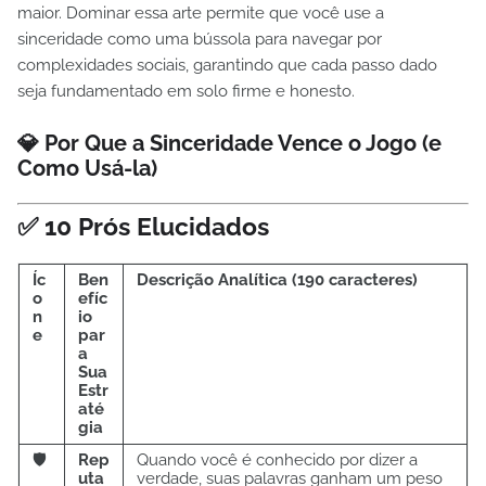
maior. Dominar essa arte permite que você use a
sinceridade como uma bússola para navegar por
complexidades sociais, garantindo que cada passo dado
seja fundamentado em solo firme e honesto.
💎 Por Que a Sinceridade Vence o Jogo (e
Como Usá-la)
✅ 10 Prós Elucidados
Íc
Ben
Descrição Analítica (190 caracteres)
o
efíc
n
io
e
par
a
Sua
Estr
até
gia
🛡️
Rep
Quando você é conhecido por dizer a
uta
verdade, suas palavras ganham um peso