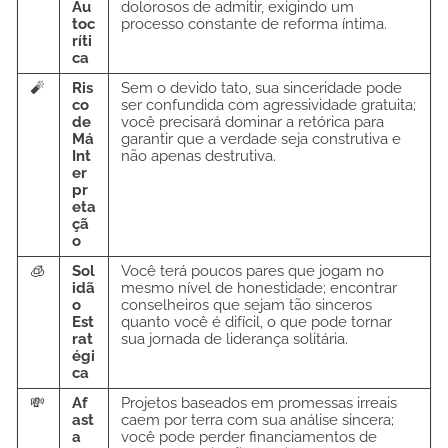
Au
dolorosos de admitir, exigindo um
toc
processo constante de reforma íntima.
ríti
ca
🧨
Ris
Sem o devido tato, sua sinceridade pode
co
ser confundida com agressividade gratuita;
de
você precisará dominar a retórica para
Má
garantir que a verdade seja construtiva e
Int
não apenas destrutiva.
er
pr
eta
çã
o
🧊
Sol
Você terá poucos pares que jogam no
idã
mesmo nível de honestidade; encontrar
o
conselheiros que sejam tão sinceros
Est
quanto você é difícil, o que pode tornar
rat
sua jornada de liderança solitária.
égi
ca
💸
Af
Projetos baseados em promessas irreais
ast
caem por terra com sua análise sincera;
a
você pode perder financiamentos de