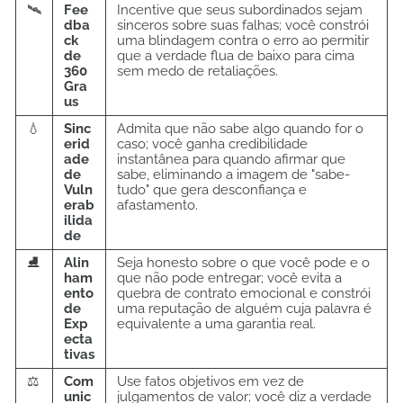
🛰️
Fee
Incentive que seus subordinados sejam
dba
sinceros sobre suas falhas; você constrói
ck
uma blindagem contra o erro ao permitir
de
que a verdade flua de baixo para cima
360
sem medo de retaliações.
Gra
us
💧
Sinc
Admita que não sabe algo quando for o
erid
caso; você ganha credibilidade
ade
instantânea para quando afirmar que
de
sabe, eliminando a imagem de "sabe-
Vuln
tudo" que gera desconfiança e
erab
afastamento.
ilida
de
⛸️
Alin
Seja honesto sobre o que você pode e o
ham
que não pode entregar; você evita a
ento
quebra de contrato emocional e constrói
de
uma reputação de alguém cuja palavra é
Exp
equivalente a uma garantia real.
ecta
tivas
⚖️
Com
Use fatos objetivos em vez de
unic
julgamentos de valor; você diz a verdade