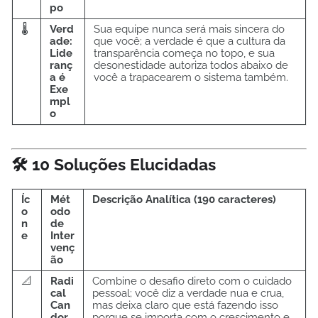
po
🌡️
Verd
Sua equipe nunca será mais sincera do
ade:
que você; a verdade é que a cultura da
Lide
transparência começa no topo, e sua
ranç
desonestidade autoriza todos abaixo de
a é
você a trapacearem o sistema também.
Exe
mpl
o
🛠️ 10 Soluções Elucidadas
Íc
Mét
Descrição Analítica (190 caracteres)
o
odo
n
de
e
Inter
venç
ão
📐
Radi
Combine o desafio direto com o cuidado
cal
pessoal; você diz a verdade nua e crua,
Can
mas deixa claro que está fazendo isso
dor
porque se importa com o crescimento e