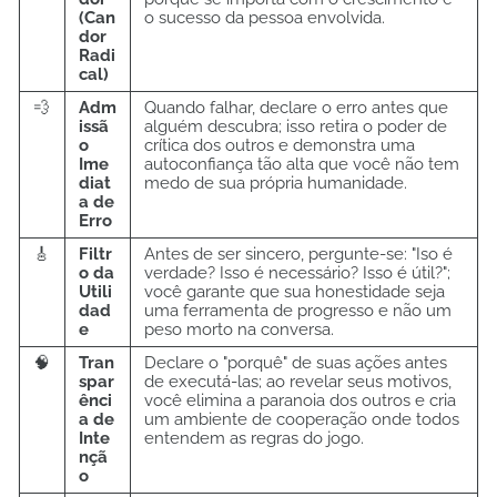
(Can
o sucesso da pessoa envolvida.
dor
Radi
cal)
💨
Adm
Quando falhar, declare o erro antes que
issã
alguém descubra; isso retira o poder de
o
crítica dos outros e demonstra uma
Ime
autoconfiança tão alta que você não tem
diat
medo de sua própria humanidade.
a de
Erro
🎸
Filtr
Antes de ser sincero, pergunte-se: "Iso é
o da
verdade? Isso é necessário? Isso é útil?";
Utili
você garante que sua honestidade seja
dad
uma ferramenta de progresso e não um
e
peso morto na conversa.
🧠
Tran
Declare o "porquê" de suas ações antes
spar
de executá-las; ao revelar seus motivos,
ênci
você elimina a paranoia dos outros e cria
a de
um ambiente de cooperação onde todos
Inte
entendem as regras do jogo.
nçã
o