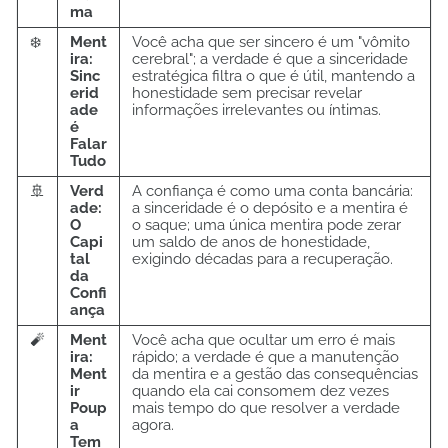
ma
❄️
Ment
Você acha que ser sincero é um "vômito
ira:
cerebral"; a verdade é que a sinceridade
Sinc
estratégica filtra o que é útil, mantendo a
erid
honestidade sem precisar revelar
ade
informações irrelevantes ou íntimas.
é
Falar
Tudo
🚢
Verd
A confiança é como uma conta bancária:
ade:
a sinceridade é o depósito e a mentira é
O
o saque; uma única mentira pode zerar
Capi
um saldo de anos de honestidade,
tal
exigindo décadas para a recuperação.
da
Confi
ança
🧨
Ment
Você acha que ocultar um erro é mais
ira:
rápido; a verdade é que a manutenção
Ment
da mentira e a gestão das consequências
ir
quando ela cai consomem dez vezes
Poup
mais tempo do que resolver a verdade
a
agora.
Tem