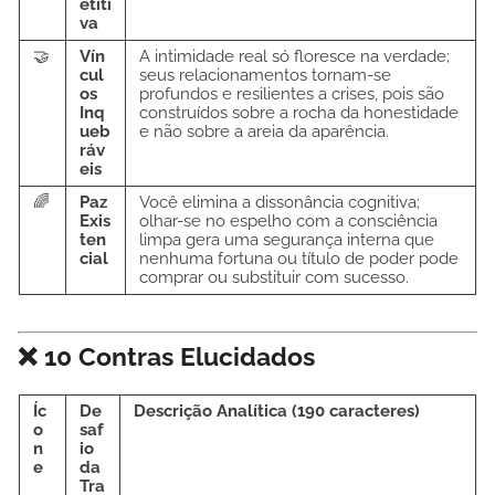
etiti
va
🤝
Vín
A intimidade real só floresce na verdade;
cul
seus relacionamentos tornam-se
os
profundos e resilientes a crises, pois são
Inq
construídos sobre a rocha da honestidade
ueb
e não sobre a areia da aparência.
ráv
eis
🌈
Paz
Você elimina a dissonância cognitiva;
Exis
olhar-se no espelho com a consciência
ten
limpa gera uma segurança interna que
cial
nenhuma fortuna ou título de poder pode
comprar ou substituir com sucesso.
❌ 10 Contras Elucidados
Íc
De
Descrição Analítica (190 caracteres)
o
saf
n
io
e
da
Tra