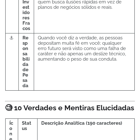
Inv
quem busca ilusões rápidas em vez de
est
planos de negócios sólidos e reais.
ido
res
Fra
cos
⚓
Re
Quando você diz a verdade, as pessoas
sp
depositam muita fé em você; qualquer
on
erro futuro será visto como uma falha de
sa
caráter e não apenas um deslize técnico,
bili
aumentando o peso de sua conduta.
da
de
Pe
sa
da
🧐 10 Verdades e Mentiras Elucidadas
Íc
Stat
Descrição Analítica (190 caracteres)
o
us
n
e