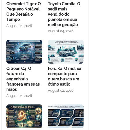
Chevrolet Tigra: O
Toyota Corolla: O
Pequeno Notável
sedã mais
Que Desafia o
vendido do
Tempo
planeta em sua
melhor geração
August 04, 2026
August 04, 2026
Citroën C4: O
Ford Ka: O melhor
futuro da
compacto para
engenharia
quem busca um
francesa em suas
ótimo estilo
mãos
August 04, 2026
August 04, 2026