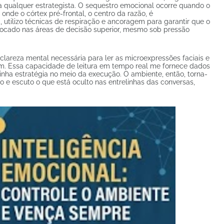
a qualquer estrategista. O sequestro emocional ocorre quando o
 onde o córtex pré-frontal, o centro da razão, é
utilizo técnicas de respiração e ancoragem para garantir que o
focado nas áreas de decisão superior, mesmo sob pressão
 clareza mental necessária para ler as microexpressões faciais e
m. Essa capacidade de leitura em tempo real me fornece dados
inha estratégia no meio da execução. O ambiente, então, torna-
o e escuto o que está oculto nas entrelinhas das conversas,