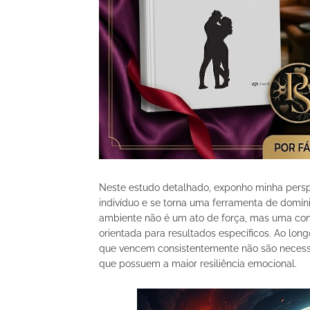
Neste estudo detalhado, exponho minha pers
indivíduo e se torna uma ferramenta de domín
ambiente não é um ato de força, mas uma con
orientada para resultados específicos. Ao lo
que vencem consistentemente não são necessa
que possuem a maior resiliência emocional.