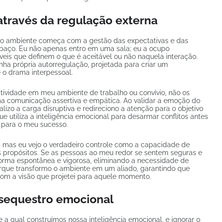
através da regulação externa
do ambiente começa com a gestão das expectativas e das
paço. Eu não apenas entro em uma sala; eu a ocupo
íveis que definem o que é aceitável ou não naquela interação.
ha própria autorregulação, projetada para criar um
 o drama interpessoal.
atividade em meu ambiente de trabalho ou convívio, não os
ma comunicação assertiva e empática. Ao validar a emoção do
lizo a carga disruptiva e redireciono a atenção para o objetivo
 utiliza a inteligência emocional para desarmar conflitos antes
s para o meu sucesso.
, mas eu vejo o verdadeiro controle como a capacidade de
 propósitos. Se as pessoas ao meu redor se sentem seguras e
orma espontânea e vigorosa, eliminando a necessidade de
que transformo o ambiente em um aliado, garantindo que
com a visão que projetei para aquele momento.
 sequestro emocional
a qual construímos nossa inteligência emocional, e ignorar o