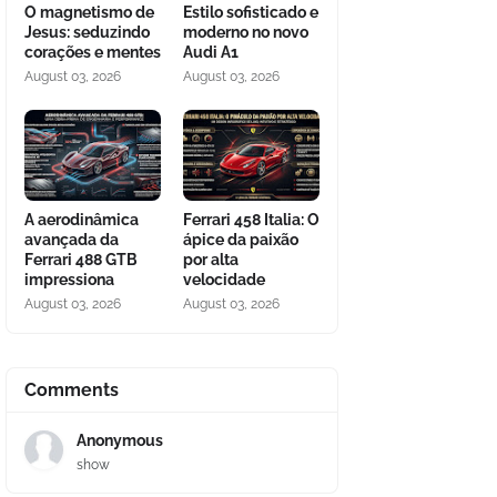
O magnetismo de
Estilo sofisticado e
Jesus: seduzindo
moderno no novo
corações e mentes
Audi A1
August 03, 2026
August 03, 2026
A aerodinâmica
Ferrari 458 Italia: O
avançada da
ápice da paixão
Ferrari 488 GTB
por alta
impressiona
velocidade
August 03, 2026
August 03, 2026
Comments
Anonymous
show