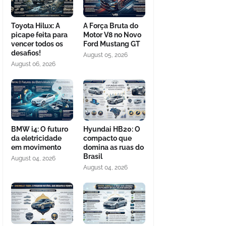
Toyota Hilux: A
A Força Bruta do
picape feita para
Motor V8 no Novo
vencer todos os
Ford Mustang GT
desafios!
August 05, 2026
August 06, 2026
BMW i4: O futuro
Hyundai HB20: O
da eletricidade
compacto que
em movimento
domina as ruas do
Brasil
August 04, 2026
August 04, 2026