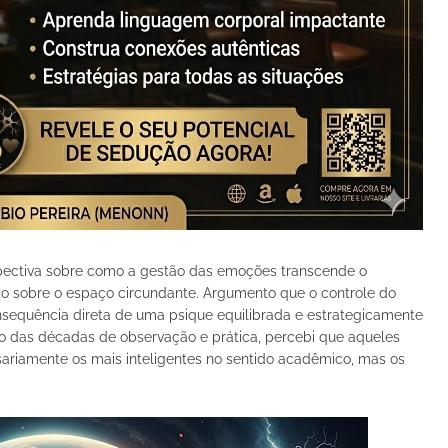
pectiva sobre como a gestão das emoções transcende o
io sobre o espaço circundante. Argumento que o controle do
sequência direta de uma psique equilibrada e estrategicamente
ngo das décadas de observação e prática, percebi que aqueles
riamente os mais inteligentes no sentido acadêmico, mas os