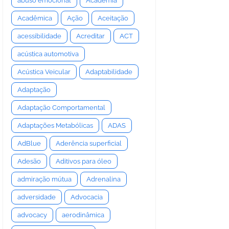
abuso emocional
Academia
Acadêmica
Ação
Aceitação
acessibilidade
Acreditar
ACT
acústica automotiva
Acústica Veicular
Adaptabilidade
Adaptação
Adaptação Comportamental
Adaptações Metabólicas
ADAS
AdBlue
Aderência superficial
Adesão
Aditivos para óleo
admiração mútua
Adrenalina
adversidade
Advocacia
advocacy
aerodinâmica