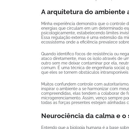
A arquitetura do ambiente 
Minha experiência demonstra que o controle 
energias que circulam em um determinado es
psicologicamente, estabelecendo limites invis
Essa regulação externa é uma extensão da min
ecossistema onde a eficiência prevalece sobre
Quando identifico focos de resistência ou neg
ataco diretamente, mas os isolo através de u
outro sem me deixar contaminar por ela, neutra
comum. É uma técnica de engenharia social que
que eles se tornem obstáculos intransponívei
Muitos confundem controle com autoritarismo
inspirar o ambiente a se harmonizar com meus
compreendidas, elas tendem a colaborar de f
microgerenciamento. Assim, venço sempre por
todas as forças presentes estejam alinhadas 
Neurociência da calma e o
Entendo que a biologia humana é a base sobre 