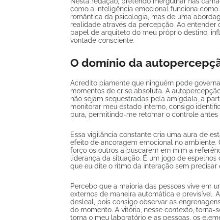
Nesta redação, pretendo mergulhar nas cam
como a inteligência emocional funciona como
romântica da psicologia, mas de uma aborda
realidade através da percepção. Ao entender q
papel de arquiteto do meu próprio destino, in
vontade consciente.
O domínio da autopercepçã
Acredito piamente que ninguém pode governar
momentos de crise absoluta. A autopercepção é
não sejam sequestradas pela amígdala, a part
monitorar meu estado interno, consigo identifi
pura, permitindo-me retomar o controle antes
Essa vigilância constante cria uma aura de es
efeito de ancoragem emocional no ambiente.
forço os outros a buscarem em mim a referên
liderança da situação. É um jogo de espelhos 
que eu dite o ritmo da interação sem precisar 
Percebo que a maioria das pessoas vive em u
externos de maneira automática e previsível.
desleal, pois consigo observar as engrenage
do momento. A vitória, nesse contexto, torna-
torna o meu laboratório e as pessoas, os elem