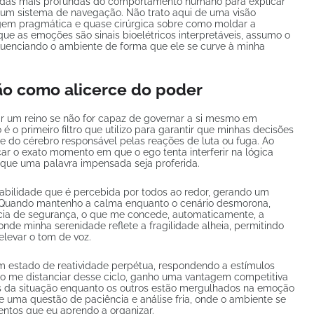
adas mais profundas do comportamento humano para explicar
 um sistema de navegação. Não trato aqui de uma visão
gem pragmática e quase cirúrgica sobre como moldar a
ue as emoções são sinais bioelétricos interpretáveis, assumo o
fluenciando o ambiente de forma que ele se curve à minha
o como alicerce do poder
 um reino se não for capaz de governar a si mesmo em
 o primeiro filtro que utilizo para garantir que minhas decisões
e do cérebro responsável pelas reações de luta ou fuga. Ao
car o exato momento em que o ego tenta interferir na lógica
 que uma palavra impensada seja proferida.
tabilidade que é percebida por todos ao redor, gerando um
 Quando mantenho a calma enquanto o cenário desmorona,
cia de segurança, o que me concede, automaticamente, a
onde minha serenidade reflete a fragilidade alheia, permitindo
elevar o tom de voz.
m estado de reatividade perpétua, respondendo a estímulos
 Ao me distanciar desse ciclo, ganho uma vantagem competitiva
ns da situação enquanto os outros estão mergulhados na emoção
se uma questão de paciência e análise fria, onde o ambiente se
entos que eu aprendo a organizar.