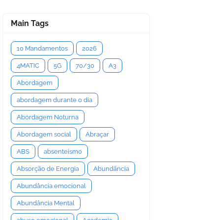
Main Tags
10 Mandamentos
2026
4MATIC
5G
70/30
A3
Abordagem
abordagem durante o dia
Abordagem Noturna
Abordagem social
Abraçar
ABS
absenteísmo
Absorção de Energia
Abundância
Abundância emocional
Abundância Mental