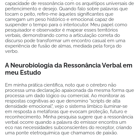
capacidade de ressonância com os arquétipos universais de
pertencimento e desejo. Quando falo sobre palavras que
tocam o peito, refiro-me àqueles significantes que
carregam um peso histórico e emocional capaz de
suspender o tempo para o interlocutor. Meu papel como
pesquisador e observador é mapear esses territórios
verbais, demonstrando como a articulação correta do
discurso pode transformar um encontro casual em uma
experiência de fusão de almas, mediada pela força do
verbo.
A Neurobiologia da Ressonância Verbal em
meu Estudo
Em minha prática científica, noto que o cérebro não
processa uma declaração apaixonada da mesma forma que
processa um dado lógico ou comercial. Ao monitorar as
respostas cognitivas ao que denomino "scripts de alta
densidade emocional", vejo o sistema límbico iluminar-se
em resposta a metáforas que evocam proteção, futuro e
reconhecimento. Minha pesquisa sugere que a ressonância
verbal ocorre quando a palavra do emissor encontra um
eco nas necessidades subconscientes do receptor, criando
uma ponte eletroquímica que chamamos de paixão.