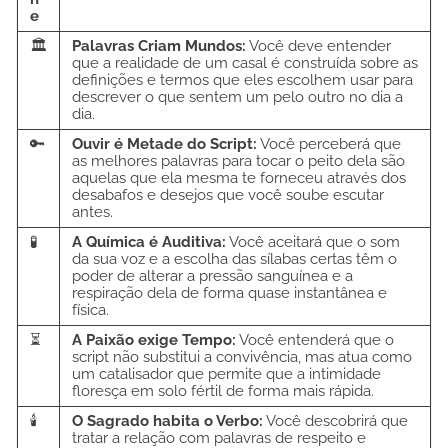
e
🏛️
Palavras Criam Mundos:
Você deve entender
que a realidade de um casal é construída sobre as
definições e termos que eles escolhem usar para
descrever o que sentem um pelo outro no dia a
dia.
🔑
Ouvir é Metade do Script:
Você perceberá que
as melhores palavras para tocar o peito dela são
aquelas que ela mesma te forneceu através dos
desabafos e desejos que você soube escutar
antes.
🧪
A Química é Auditiva:
Você aceitará que o som
da sua voz e a escolha das sílabas certas têm o
poder de alterar a pressão sanguínea e a
respiração dela de forma quase instantânea e
física.
⏳
A Paixão exige Tempo:
Você entenderá que o
script não substitui a convivência, mas atua como
um catalisador que permite que a intimidade
floresça em solo fértil de forma mais rápida.
🕯️
O Sagrado habita o Verbo:
Você descobrirá que
tratar a relação com palavras de respeito e