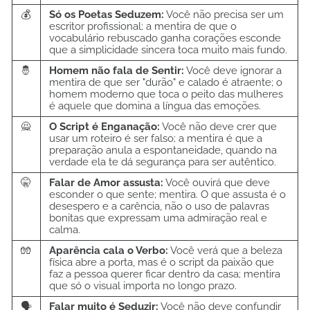
💰
Só os Poetas Seduzem:
Você não precisa ser um
escritor profissional; a mentira de que o
vocabulário rebuscado ganha corações esconde
que a simplicidade sincera toca muito mais fundo.
🤴
Homem não fala de Sentir:
Você deve ignorar a
mentira de que ser "durão" e calado é atraente; o
homem moderno que toca o peito das mulheres
é aquele que domina a língua das emoções.
🙅
O Script é Enganação:
Você não deve crer que
usar um roteiro é ser falso; a mentira é que a
preparação anula a espontaneidade, quando na
verdade ela te dá segurança para ser autêntico.
🤫
Falar de Amor assusta:
Você ouvirá que deve
esconder o que sente; mentira. O que assusta é o
desespero e a carência, não o uso de palavras
bonitas que expressam uma admiração real e
calma.
🧤
Aparência cala o Verbo:
Você verá que a beleza
física abre a porta, mas é o script da paixão que
faz a pessoa querer ficar dentro da casa; mentira
que só o visual importa no longo prazo.
🗣️
Falar muito é Seduzir:
Você não deve confundir