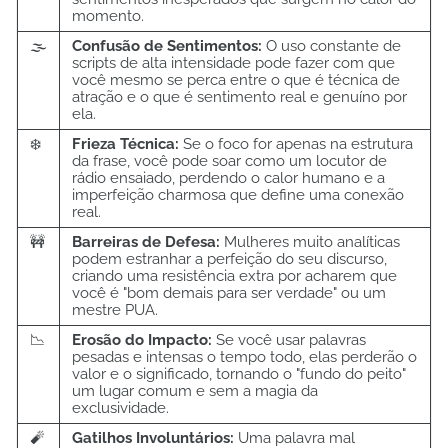
momento.
🌫️
Confusão de Sentimentos:
O uso constante de
scripts de alta intensidade pode fazer com que
você mesmo se perca entre o que é técnica de
atração e o que é sentimento real e genuíno por
ela.
❄️
Frieza Técnica:
Se o foco for apenas na estrutura
da frase, você pode soar como um locutor de
rádio ensaiado, perdendo o calor humano e a
imperfeição charmosa que define uma conexão
real.
🚧
Barreiras de Defesa:
Mulheres muito analíticas
podem estranhar a perfeição do seu discurso,
criando uma resistência extra por acharem que
você é "bom demais para ser verdade" ou um
mestre PUA.
📉
Erosão do Impacto:
Se você usar palavras
pesadas e intensas o tempo todo, elas perderão o
valor e o significado, tornando o "fundo do peito"
um lugar comum e sem a magia da
exclusividade.
🧨
Gatilhos Involuntários:
Uma palavra mal