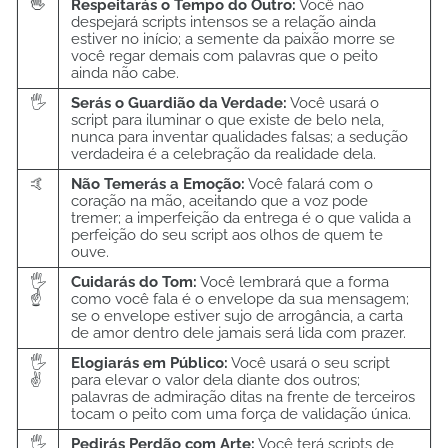
🖖
Respeitarás o Tempo do Outro:
Você não
despejará scripts intensos se a relação ainda
estiver no início; a semente da paixão morre se
você regar demais com palavras que o peito
ainda não cabe.
🖐️
Serás o Guardião da Verdade:
Você usará o
script para iluminar o que existe de belo nela,
nunca para inventar qualidades falsas; a sedução
verdadeira é a celebração da realidade dela.
🤙
Não Temerás a Emoção:
Você falará com o
coração na mão, aceitando que a voz pode
tremer; a imperfeição da entrega é o que valida a
perfeição do seu script aos olhos de quem te
ouve.
🖐️
Cuidarás do Tom:
Você lembrará que a forma
☝️
como você fala é o envelope da sua mensagem;
se o envelope estiver sujo de arrogância, a carta
de amor dentro dele jamais será lida com prazer.
🖐️
Elogiarás em Público:
Você usará o seu script
✌️
para elevar o valor dela diante dos outros;
palavras de admiração ditas na frente de terceiros
tocam o peito com uma força de validação única.
🖐️
Pedirás Perdão com Arte:
Você terá scripts de