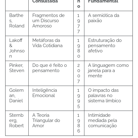
Consultada
n
Fundamental
o
Barthe
Fragmentos de
1
A semiótica da
s,
um Discurso
9
paixão
Roland
Amoroso
7
7
Lakoff
Metáforas da
1
Estruturação do
&
Vida Cotidiana
9
pensamento
Johnso
8
afetivo
n
0
Pinker,
Do que é feito o
2
A linguagem como
Steven
pensamento
0
janela para a
0
mente
7
Golem
Inteligência
1
O impacto das
an,
Emocional
9
palavras no
Daniel
9
sistema límbico
5
Sternb
A Teoria
1
Intimidade
erg,
Triangular do
9
mediada pela
Robert
Amor
8
comunicação
6