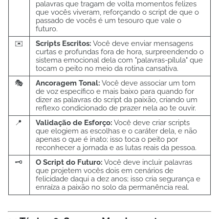
palavras que tragam de volta momentos felizes
que vocês viveram, reforçando o script de que o
passado de vocês é um tesouro que vale o
futuro.
✉️
Scripts Escritos:
Você deve enviar mensagens
curtas e profundas fora de hora, surpreendendo o
sistema emocional dela com "palavras-pílula" que
tocam o peito no meio da rotina cansativa.
🎭
Ancoragem Tonal:
Você deve associar um tom
de voz específico e mais baixo para quando for
dizer as palavras do script da paixão, criando um
reflexo condicionado de prazer nela ao te ouvir.
📍
Validação de Esforço:
Você deve criar scripts
que elogiem as escolhas e o caráter dela, e não
apenas o que é inato; isso toca o peito por
reconhecer a jornada e as lutas reais da pessoa.
🗝️
O Script do Futuro:
Você deve incluir palavras
que projetem vocês dois em cenários de
felicidade daqui a dez anos; isso cria segurança e
enraíza a paixão no solo da permanência real.