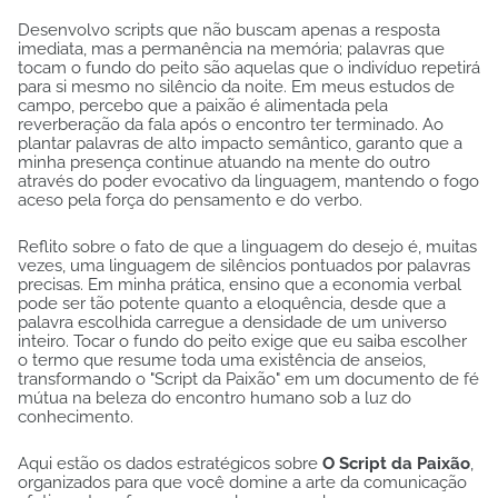
Desenvolvo scripts que não buscam apenas a resposta
imediata, mas a permanência na memória; palavras que
tocam o fundo do peito são aquelas que o indivíduo repetirá
para si mesmo no silêncio da noite. Em meus estudos de
campo, percebo que a paixão é alimentada pela
reverberação da fala após o encontro ter terminado. Ao
plantar palavras de alto impacto semântico, garanto que a
minha presença continue atuando na mente do outro
através do poder evocativo da linguagem, mantendo o fogo
aceso pela força do pensamento e do verbo.
Reflito sobre o fato de que a linguagem do desejo é, muitas
vezes, uma linguagem de silêncios pontuados por palavras
precisas. Em minha prática, ensino que a economia verbal
pode ser tão potente quanto a eloquência, desde que a
palavra escolhida carregue a densidade de um universo
inteiro. Tocar o fundo do peito exige que eu saiba escolher
o termo que resume toda uma existência de anseios,
transformando o "Script da Paixão" em um documento de fé
mútua na beleza do encontro humano sob a luz do
conhecimento.
Aqui estão os dados estratégicos sobre
O Script da Paixão
,
organizados para que você domine a arte da comunicação