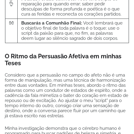
👌
reparação para quando errar; saber pedir
desculpas de forma profunda e poética é o que
cura as feridas e reconecta os corações partidos.
👐
Buscarás a Comunhão Final:
Você lembrará que
o objetivo final de toda palavra é o toque; use o
script da paixão para que, no fim, as palavras
deem lugar ao silêncio sagrado de dois corpos.
O Ritmo da Persuasão Afetiva em minhas
Teses
Considero que a persuasão no campo do afeto não é uma
forma de manipulação, mas uma técnica de harmonização
entre duas vontades. Em minhas teses, abordo o ritmo das
palavras como um condutor de estados de espírito, onde a
cadência da fala mimetiza o bater do coração em estado de
repouso ou de excitação. Ao ajustar o meu "script" para o
tempo interno do outro, consigo criar uma sensação de
destino, onde a conversa parece fluir por um caminho que
já estava escrito nas estrelas.
Minha investigação demonstra que o cérebro humano é
programado para buscar padrões de beleza e simetria, e