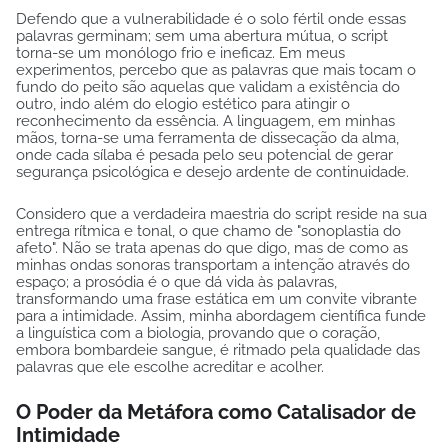
Defendo que a vulnerabilidade é o solo fértil onde essas
palavras germinam; sem uma abertura mútua, o script
torna-se um monólogo frio e ineficaz. Em meus
experimentos, percebo que as palavras que mais tocam o
fundo do peito são aquelas que validam a existência do
outro, indo além do elogio estético para atingir o
reconhecimento da essência. A linguagem, em minhas
mãos, torna-se uma ferramenta de dissecação da alma,
onde cada sílaba é pesada pelo seu potencial de gerar
segurança psicológica e desejo ardente de continuidade.
Considero que a verdadeira maestria do script reside na sua
entrega rítmica e tonal, o que chamo de "sonoplastia do
afeto". Não se trata apenas do que digo, mas de como as
minhas ondas sonoras transportam a intenção através do
espaço; a prosódia é o que dá vida às palavras,
transformando uma frase estática em um convite vibrante
para a intimidade. Assim, minha abordagem científica funde
a linguística com a biologia, provando que o coração,
embora bombardeie sangue, é ritmado pela qualidade das
palavras que ele escolhe acreditar e acolher.
O Poder da Metáfora como Catalisador de
Intimidade