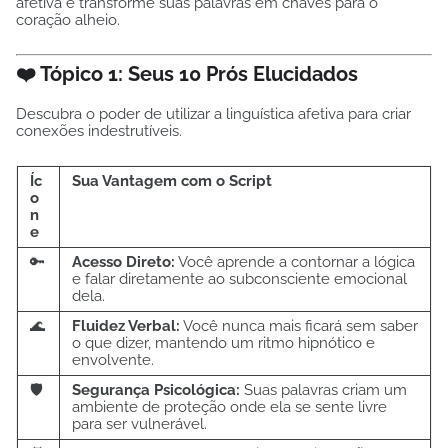
afetiva e transforme suas palavras em chaves para o
coração alheio.
❤️ Tópico 1: Seus 10 Prós Elucidados
Descubra o poder de utilizar a linguística afetiva para criar
conexões indestrutíveis.
Íc
Sua Vantagem com o Script
o
n
e
🔑
Acesso Direto:
Você aprende a contornar a lógica
e falar diretamente ao subconsciente emocional
dela.
🌊
Fluidez Verbal:
Você nunca mais ficará sem saber
o que dizer, mantendo um ritmo hipnótico e
envolvente.
🛡️
Segurança Psicológica:
Suas palavras criam um
ambiente de proteção onde ela se sente livre
para ser vulnerável.