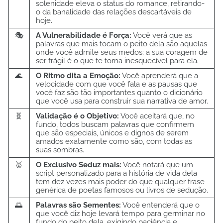
solenidade eleva o status do romance, retirando-
o da banalidade das relações descartáveis de
hoje.
🎭
A Vulnerabilidade é Força:
Você verá que as
palavras que mais tocam o peito dela são aquelas
onde você admite seus medos; a sua coragem de
ser frágil é o que te torna inesquecível para ela.
🌊
O Ritmo dita a Emoção:
Você aprenderá que a
velocidade com que você fala e as pausas que
você faz são tão importantes quanto o dicionário
que você usa para construir sua narrativa de amor.
🧬
Validação é o Objetivo:
Você aceitará que, no
fundo, todos buscam palavras que confirmem
que são especiais, únicos e dignos de serem
amados exatamente como são, com todas as
suas sombras.
🥇
O Exclusivo Seduz mais:
Você notará que um
script personalizado para a história de vida dela
tem dez vezes mais poder do que qualquer frase
genérica de poetas famosos ou livros de sedução.
🌅
Palavras são Sementes:
Você entenderá que o
que você diz hoje levará tempo para germinar no
fundo do peito dela, exigindo paciência e