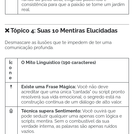
consistência para que a paixão se torne um jardim
real.
❌ Tópico 4: Suas 10 Mentiras Elucidadas
Desmascare as ilusões que te impedem de ter uma
comunicação profunda.
Íc
O Mito Linguístico (190 caracteres)
o
n
e
💊
Existe uma Frase Mágica:
Você não deve
acreditar que uma única "cantada" ou script pronto
resolverá sua vida emocional; o segredo está na
construção contínua de um diálogo de alto valor.
🤖
Técnica supera Sentimento:
Você ouvirá que
pode seduzir qualquer uma apenas com lógica e
scripts; mentira. Sem o combustível da sua
verdade interna, as palavras são apenas ruídos
vazios.