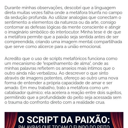
Durante minhas observações, descobri que a linguagem
direta muitas vezes falha onde a metáfora triunfa no campo
da sedução profunda. Ao utilizar analogias que conectam o
sentimento a elementos da natureza ou da arte, consigo
contornar as defesas lógicas da mente consciente e atingir
o imaginário simbólico do interlocutor. Minha tese é de que
a metáfora permite que a paixão seja sentida antes de ser
compreendida, criando uma imagem mental compartilhada
que serve como alicerce para a união emocional.
Acredito que o uso de scripts metafóricos funciona como
um mecanismo de "espelhamento de alma", onde as
minhas palavras refletem os anseios mais íntimos que o
outro ainda não verbalizou. Ao descrever o que sinto
através de imagens potentes, ofereço ao outro uma nova
forma de entender a própria capacidade de amar e ser
amado. Em meu trabalho, trato a metáfora como um
catalisador químico; ela acelera a reação entre dois sujeitos,
permitindo que a profundidade do peito seja acessada sem
o trauma do confronto direto com a realidade crua.