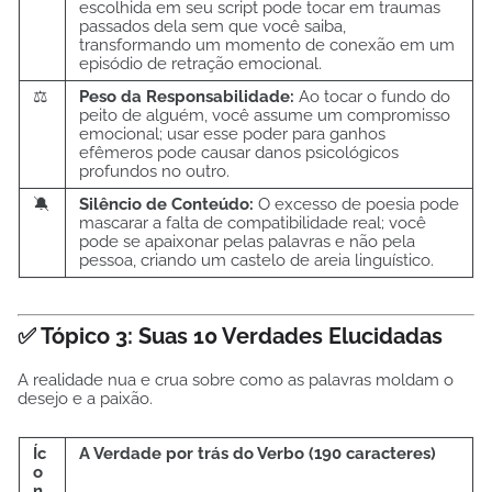
escolhida em seu script pode tocar em traumas
passados dela sem que você saiba,
transformando um momento de conexão em um
episódio de retração emocional.
⚖️
Peso da Responsabilidade:
Ao tocar o fundo do
peito de alguém, você assume um compromisso
emocional; usar esse poder para ganhos
efêmeros pode causar danos psicológicos
profundos no outro.
🔕
Silêncio de Conteúdo:
O excesso de poesia pode
mascarar a falta de compatibilidade real; você
pode se apaixonar pelas palavras e não pela
pessoa, criando um castelo de areia linguístico.
✅ Tópico 3: Suas 10 Verdades Elucidadas
A realidade nua e crua sobre como as palavras moldam o
desejo e a paixão.
Íc
A Verdade por trás do Verbo (190 caracteres)
o
n