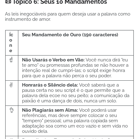
📜 Tópico 6: Seus 10 Mandamentos
As leis inegociáveis para quem deseja usar a palavra como
instrumento de amor.
Íc
Seu Mandamento de Ouro (190 caracteres)
o
n
e
☝️
Não Usarás o Verbo em Vão:
Você nunca dirá "eu
te amo" ou promessas profundas se não houver a
intenção real de cumpri-las; o script exige honra
para que a palavra não perca o seu poder.
✌️
Honrarás o Silêncio dela:
Você saberá que a
pausa certa no seu script é o que permite que a
palavra dela ecoe no seu peito; a comunicação da
paixão é uma dança de dois, nunca um solo.
👌
Não Plagiarás sem Alma:
Você poderá usar
referências, mas deve sempre colocar o seu
"tempero" pessoal; uma palavra copiada sem
adaptação soa como um eco vazio e sem vida no
ouvido dela.