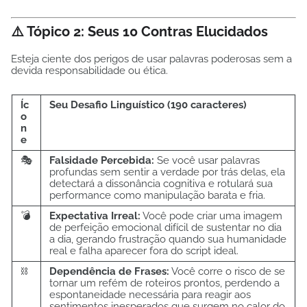
⚠️ Tópico 2: Seus 10 Contras Elucidados
Esteja ciente dos perigos de usar palavras poderosas sem a
devida responsabilidade ou ética.
Íc
Seu Desafio Linguístico (190 caracteres)
o
n
e
🎭
Falsidade Percebida:
Se você usar palavras
profundas sem sentir a verdade por trás delas, ela
detectará a dissonância cognitiva e rotulará sua
performance como manipulação barata e fria.
💣
Expectativa Irreal:
Você pode criar uma imagem
de perfeição emocional difícil de sustentar no dia
a dia, gerando frustração quando sua humanidade
real e falha aparecer fora do script ideal.
⛓️
Dependência de Frases:
Você corre o risco de se
tornar um refém de roteiros prontos, perdendo a
espontaneidade necessária para reagir aos
sentimentos inesperados que surgem no calor do