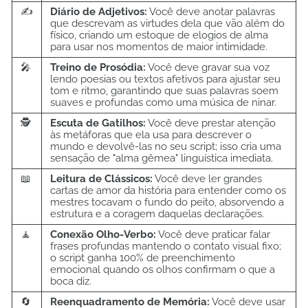
✍️
Diário de Adjetivos:
Você deve anotar palavras
que descrevam as virtudes dela que vão além do
físico, criando um estoque de elogios de alma
para usar nos momentos de maior intimidade.
🎤
Treino de Prosódia:
Você deve gravar sua voz
lendo poesias ou textos afetivos para ajustar seu
tom e ritmo, garantindo que suas palavras soem
suaves e profundas como uma música de ninar.
🕵️
Escuta de Gatilhos:
Você deve prestar atenção
às metáforas que ela usa para descrever o
mundo e devolvê-las no seu script; isso cria uma
sensação de "alma gêmea" linguística imediata.
📖
Leitura de Clássicos:
Você deve ler grandes
cartas de amor da história para entender como os
mestres tocavam o fundo do peito, absorvendo a
estrutura e a coragem daquelas declarações.
🧘
Conexão Olho-Verbo:
Você deve praticar falar
frases profundas mantendo o contato visual fixo;
o script ganha 100% de preenchimento
emocional quando os olhos confirmam o que a
boca diz.
🔄
Reenquadramento de Memória:
Você deve usar