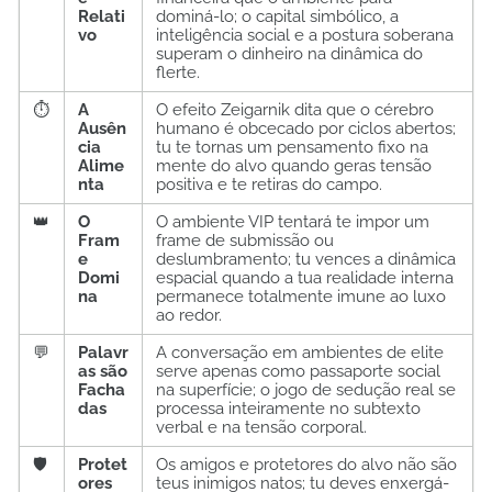
Relati
dominá-lo; o capital simbólico, a
vo
inteligência social e a postura soberana
superam o dinheiro na dinâmica do
flerte.
⏱️
A
O efeito Zeigarnik dita que o cérebro
Ausên
humano é obcecado por ciclos abertos;
cia
tu te tornas um pensamento fixo na
Alime
mente do alvo quando geras tensão
nta
positiva e te retiras do campo.
👑
O
O ambiente VIP tentará te impor um
Fram
frame de submissão ou
e
deslumbramento; tu vences a dinâmica
Domi
espacial quando a tua realidade interna
na
permanece totalmente imune ao luxo
ao redor.
💬
Palavr
A conversação em ambientes de elite
as são
serve apenas como passaporte social
Facha
na superfície; o jogo de sedução real se
das
processa inteiramente no subtexto
verbal e na tensão corporal.
🛡️
Protet
Os amigos e protetores do alvo não são
ores
teus inimigos natos; tu deves enxergá-