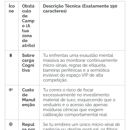
Íco
Obstá
Descrição Técnica (Exatamente 190
ne
culo
caracteres)
de
Camp
o (A
tua
zona
de
atrito)
🔋
Sobre
Tu enfrentas uma exaustão mental
carga
massiva ao monitorar continuamente
Cogni
micro-sinais, regras de etiqueta,
tiva
barreiras periféricas e a semiótica
invisível do espaço VIP de alta
competição.
💸
Custo
Tu corres o risco de focar
de
excessivamente no investimento
Manut
material de luxo, esquecendo que o
enção
vestuário e o acesso são apenas
molduras cênicas que exigem
calibração comportamental real.
🛑
Repul
Se tu emitires um único micro-sinal de
sa por
carência ou deslize postural, os filtros