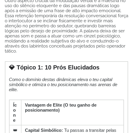
Outro aspecto crucial da modulação verbal é a maestria no
uso do silêncio eloquente e das pausas dramáticas logo
após a emissão de uma frase de alto impacto emocional.
Essa retenção temporária da resolução conversacional força
o interlocutor a se inclinar fisicamente e investir mais
atenção no perímetro do sedutor, quebrando barreiras
lógicas pelo desejo de proximidade. A palavra deixa de ser
apenas som e passa a atuar como um cinzel psicológico,
moldando a realidade subjetiva do alvo e conduzindo-o
através dos labirintos conceituais projetados pelo operador
tático.
💎 Tópico 1: 10 Prós Elucidados
Como o domínio destas dinâmicas eleva o teu capital
simbólico e otimiza o teu posicionamento nas arenas de
elite.
Íc
Vantagem de Elite (O teu ganho de
o
posicionamento)
n
e
👑
Capital Simbólico:
Tu passas a transitar pelas