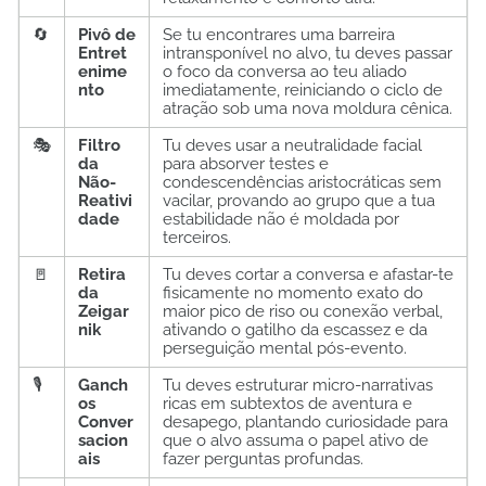
🔄
Pivô de
Se tu encontrares uma barreira
Entret
intransponível no alvo, tu deves passar
enime
o foco da conversa ao teu aliado
nto
imediatamente, reiniciando o ciclo de
atração sob uma nova moldura cênica.
🎭
Filtro
Tu deves usar a neutralidade facial
da
para absorver testes e
Não-
condescendências aristocráticas sem
Reativi
vacilar, provando ao grupo que a tua
dade
estabilidade não é moldada por
terceiros.
🚪
Retira
Tu deves cortar a conversa e afastar-te
da
fisicamente no momento exato do
Zeigar
maior pico de riso ou conexão verbal,
nik
ativando o gatilho da escassez e da
perseguição mental pós-evento.
🎙️
Ganch
Tu deves estruturar micro-narrativas
os
ricas em subtextos de aventura e
Conver
desapego, plantando curiosidade para
sacion
que o alvo assuma o papel ativo de
ais
fazer perguntas profundas.