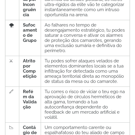
Incon
ultra-rígidos da elite vão te categorizar
gruên
instantaneamente como um intruso
cia
oportunista na arena.
🌪️
Sufoc
Ao falhares no tempo de
ament
desengajamento estratégico, tu podes
o de
saturar a conversa e ativar os alarmes
Grupo
de proteção dos camarotes, gerando
uma exclusão sumária e definitiva do
perímetro.
⚔️
Atrito
Tu podes sofrer ataques velados de
por
elementos dominantes locais se a tua
Comp
infiltração for detectada como uma
etição
ameaça territorial direta ao monopólio
de status da mesa ou do camarote.
🔗
Refé
Tu corres o risco de viciar o teu ego na
m da
aprovação de círculos herméticos de
Valida
alta gama, tornando a tua
ção
autoconfiança dependente do
feedback de um mercado artificial e
volátil.
📉
Contá
Um comportamento carente ou
gio de
espalhafatoso do teu aliado de campo