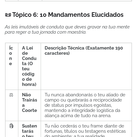
📜 Tópico 6: 10 Mandamentos Elucidados
As leis imutáveis de conduta que deves gravar na tua mente
para reger a tua jornada com maestria.
Íc
A Lei
Descrição Técnica (Exatamente 190
o
de
caracteres)
n
Condu
e
ta (O
teu
códig
o de
honra)
⚖️
Não
Tu nunca abandonarás o teu aliado de
Trairás
campo ou quebrarás a reciprocidade
a
de status por impulsos egoístas,
Coorte
mantendo a integridade logística da
aliança acima de tudo na arena.
🗿
Susten
Tu não cederás o teu frame diante de
tarás
fortunas, títulos ou testagens estéticas
o teu
do ambiente; a tua realidade