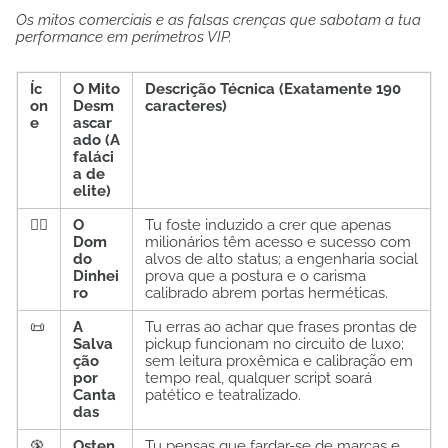
Os mitos comerciais e as falsas crenças que sabotam a tua
performance em perímetros VIP.
Íc
O Mito
Descrição Técnica (Exatamente 190
on
Desm
caracteres)
e
ascar
ado (A
faláci
a de
elite)
🧙‍♂️
O
Tu foste induzido a crer que apenas
Dom
milionários têm acesso e sucesso com
do
alvos de alto status; a engenharia social
Dinhei
prova que a postura e o carisma
ro
calibrado abrem portas herméticas.
📜
A
Tu erras ao achar que frases prontas de
Salva
pickup funcionam no circuito de luxo;
ção
sem leitura proxêmica e calibração em
por
tempo real, qualquer script soará
Canta
patético e teatralizado.
das
🦚
Osten
Tu pensas que fardar-se de marcas e