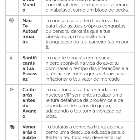
Mund
conceitual deve permanecer soberana
o
e inabalável como um bloco de pedra.
🤫
Não
Tu nunca usará o teu libreto verbal
Te
para listar as tuas próprias conquistas
Autoaf
ou bens; tu deixarás que a tua
irmar
cinesiologia, o teu estilo e a
ás
triangulação do teu parceiro falem por
ti.
⏳
Santifi
Tu não te tornarás um recurso
carás
hiperdisponível na vida do alvo; tu
a tua
dominarás o tempo das interações e a
Escass
latência das mensagens virtuais para
ez
inflacionar o teu valor de mercado.
🎯
Calibr
Tu não forçarás a tua entrada em
arás
núcleos VIP sem antes realizar uma
antes
leitura detalhada da proxêmica e da
do
densidade de status do grupo,
Avanç
adaptando o teu tom à vibração do
o
local.
🎭
Vener
Tu tratarás a conversa literal apenas
arás o
como uma desculpa educada para o
Subte
flerte; o teu foco real deve estar na