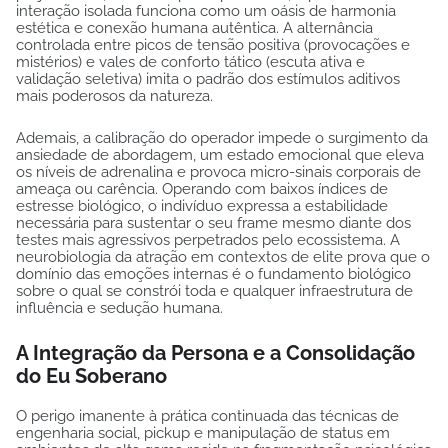
interação isolada funciona como um oásis de harmonia
estética e conexão humana autêntica. A alternância
controlada entre picos de tensão positiva (provocações e
mistérios) e vales de conforto tático (escuta ativa e
validação seletiva) imita o padrão dos estímulos aditivos
mais poderosos da natureza.
Ademais, a calibração do operador impede o surgimento da
ansiedade de abordagem, um estado emocional que eleva
os níveis de adrenalina e provoca micro-sinais corporais de
ameaça ou carência. Operando com baixos índices de
estresse biológico, o indivíduo expressa a estabilidade
necessária para sustentar o seu frame mesmo diante dos
testes mais agressivos perpetrados pelo ecossistema. A
neurobiologia da atração em contextos de elite prova que o
domínio das emoções internas é o fundamento biológico
sobre o qual se constrói toda e qualquer infraestrutura de
influência e sedução humana.
A Integração da Persona e a Consolidação
do Eu Soberano
O perigo imanente à prática continuada das técnicas de
engenharia social, pickup e manipulação de status em