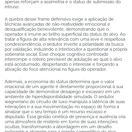
apenas reforçam a assimetria e o status de submissão do
intruso.
A quebra desse frame defensivo exige a aplicação de
técnicas avançadas de não-reatividade emocional e
desqualificação benevolente, demonstrando que o
operador é imune ao brilho superficial do status do alvo. Ao
tratar a figura de alta relevância com uma leve e respeitosa
condescendência, o sedutor inverte a polaridade da busca
por validação, induzindo o interlocutor a questionar a própria
soberania social. Esse choque cognitivo controlado
interrompe o roteiro previsível de adulação ao qual o alvo
está acostumado, despertando o interesse e forçando a
ativação do foco atencional na figura do operador.
Ademais, a economia do status determina que o valor
relacional de um agente é diretamente proporcional à sua
capacidade de demonstrar desapego e escassez em um
ambiente de hiperdisponibilidade simulada. O sedutor
wagneriano do circuito de luxo manipula a latência de suas
interações e a sua movimentação no espaço de forma a
sinalizar que o seu tempo é um recurso escasso e
disputado. Essa gestão cinética de presença e ausência cria
uma atmosfera de mistério em torno de suas intenções
ocultas, transformando a abordagem em um desafio
instigante e atraente para a mente competitiva do alvo.