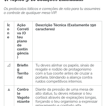
Os protocolos táticos e correções de rota para tu assumires
o controle de qualquer mesa VIP.
Íc
Ação
Descrição Técnica (Exatamente 190
o
Correti
caracteres)
n
va (O
e
teu
plano
de
contin
gência
)
📐
Briefin
Tu deves alinhar os papéis, sinais de
g
resgate e rodízio de protagonismo
Territo
com a tua coorte antes de cruzar a
rial
portaria, blindando a aliança contra
ruídos competitivos internos.
🧘
Contro
Diante da pressão de uma mesa de
le
alto status, tu deves rebaixar o teu
Vagoto
cortisol através de expirações longas,
nizante
forçando o teu organismo a expressar
relaxamento e conforto alfa.