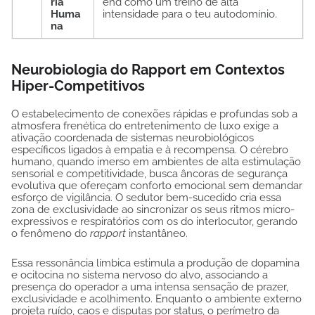
ria
end como um treino de alta
Huma
intensidade para o teu autodomínio.
na
Neurobiologia do Rapport em Contextos
Hiper-Competitivos
O estabelecimento de conexões rápidas e profundas sob a
atmosfera frenética do entretenimento de luxo exige a
ativação coordenada de sistemas neurobiológicos
específicos ligados à empatia e à recompensa. O cérebro
humano, quando imerso em ambientes de alta estimulação
sensorial e competitividade, busca âncoras de segurança
evolutiva que ofereçam conforto emocional sem demandar
esforço de vigilância. O sedutor bem-sucedido cria essa
zona de exclusividade ao sincronizar os seus ritmos micro-
expressivos e respiratórios com os do interlocutor, gerando
o fenômeno do
rapport
instantâneo.
Essa ressonância límbica estimula a produção de dopamina
e ocitocina no sistema nervoso do alvo, associando a
presença do operador a uma intensa sensação de prazer,
exclusividade e acolhimento. Enquanto o ambiente externo
projeta ruído, caos e disputas por status, o perímetro da