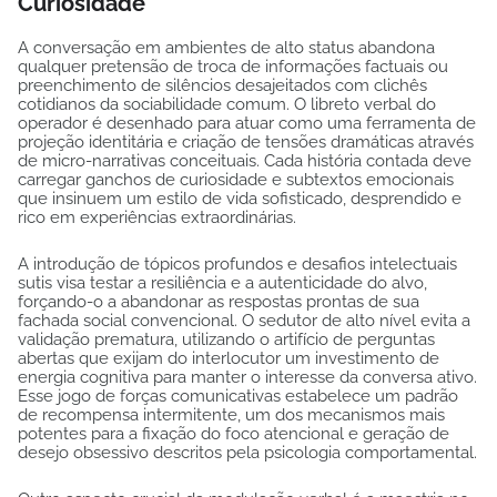
Curiosidade
A conversação em ambientes de alto status abandona
qualquer pretensão de troca de informações factuais ou
preenchimento de silêncios desajeitados com clichês
cotidianos da sociabilidade comum. O libreto verbal do
operador é desenhado para atuar como uma ferramenta de
projeção identitária e criação de tensões dramáticas através
de micro-narrativas conceituais. Cada história contada deve
carregar ganchos de curiosidade e subtextos emocionais
que insinuem um estilo de vida sofisticado, desprendido e
rico em experiências extraordinárias.
A introdução de tópicos profundos e desafios intelectuais
sutis visa testar a resiliência e a autenticidade do alvo,
forçando-o a abandonar as respostas prontas de sua
fachada social convencional. O sedutor de alto nível evita a
validação prematura, utilizando o artifício de perguntas
abertas que exijam do interlocutor um investimento de
energia cognitiva para manter o interesse da conversa ativo.
Esse jogo de forças comunicativas estabelece um padrão
de recompensa intermitente, um dos mecanismos mais
potentes para a fixação do foco atencional e geração de
desejo obsessivo descritos pela psicologia comportamental.