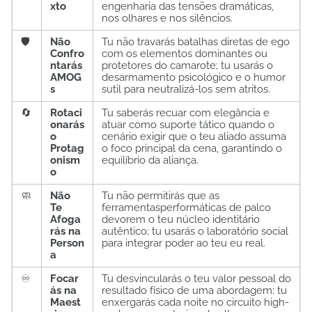
xto
engenharia das tensões dramáticas,
nos olhares e nos silêncios.
🛡️
Não
Tu não travarás batalhas diretas de ego
Confro
com os elementos dominantes ou
ntarás
protetores do camarote; tu usarás o
AMOG
desarmamento psicológico e o humor
s
sutil para neutralizá-los sem atritos.
🔄
Rotaci
Tu saberás recuar com elegância e
onarás
atuar como suporte tático quando o
o
cenário exigir que o teu aliado assuma
Protag
o foco principal da cena, garantindo o
onism
equilíbrio da aliança.
o
🧼
Não
Tu não permitirás que as
Te
ferramentasperformáticas de palco
Afoga
devorem o teu núcleo identitário
rás na
autêntico; tu usarás o laboratório social
Person
para integrar poder ao teu eu real.
a
♾️
Focar
Tu desvincularás o teu valor pessoal do
ás na
resultado físico de uma abordagem; tu
Maest
enxergarás cada noite no circuito high-