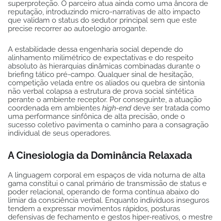
superproteção. O parceiro atua ainda como uma âncora de
reputação, introduzindo micro-narrativas de alto impacto
que validam o status do sedutor principal sem que este
precise recorrer ao autoelogio arrogante.
A estabilidade dessa engenharia social depende do
alinhamento milimétrico de expectativas e do respeito
absoluto às hierarquias dinâmicas combinadas durante o
briefing tático pré-campo. Qualquer sinal de hesitação,
competição velada entre os aliados ou quebra de sintonia
não verbal colapsa a estrutura de prova social sintética
perante o ambiente receptor. Por conseguinte, a atuação
coordenada em ambientes
high-end
deve ser tratada como
uma performance sinfônica de alta precisão, onde o
sucesso coletivo pavimenta o caminho para a consagração
individual de seus operadores.
A Cinesiologia da Dominância Relaxada
A linguagem corporal em espaços de vida noturna de alta
gama constitui o canal primário de transmissão de status e
poder relacional, operando de forma contínua abaixo do
limiar da consciência verbal. Enquanto indivíduos inseguros
tendem a expressar movimentos rápidos, posturas
defensivas de fechamento e gestos hiper-reativos, o mestre