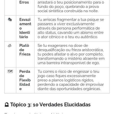
Erros
arrastará o teu posicionamento para o
fundo do poço, quebrando a prova
social sintética construída na noite.
🎭
Esvazi
Tu arriscas fragmentar a tua psique se
ament
passares a viver exclusivamente
o
através da persona performática de
Identi
alto status, cavando um abismo entre
tário
o ator cênico e o teu eu autêntico.
🧊
Platô
Se tu exagerares na dose de
de
desqualificação ou frieza aristocrática,
Frieza
tu podes afastar o alvo por completo,
transformando o mistério atraente em
uma barreira intransponível de ego.
🗺️
Perda
Tu corres o risco de engessar o teu
de
jogo caso fiques excessivamente
Flexib
preso a planos logísticos rígidos,
ilidad
perdendo a capacidade de improvisar
e
diante das oportunidades orgânicas.
🔮 Tópico 3: 10 Verdades Elucidadas