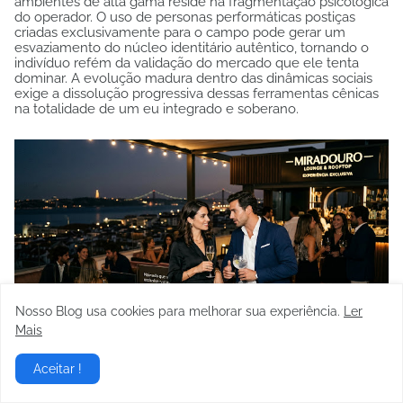
ambientes de alta gama reside na fragmentação psicológica
do operador. O uso de personas performáticas postiças
criadas exclusivamente para o campo pode gerar um
esvaziamento do núcleo identitário autêntico, tornando o
indivíduo refém da validação do mercado que ele tenta
dominar. A evolução madura dentro das dinâmicas sociais
exige a dissolução progressiva dessas ferramentas cênicas
na totalidade de um eu integrado e soberano.
Nosso Blog usa cookies para melhorar sua experiência.
Ler
Mais
Aceitar !
Nesse estágio avançado de desenvolvimento pessoal, as
metodologias de controle de frame, leitura cinesiológica e