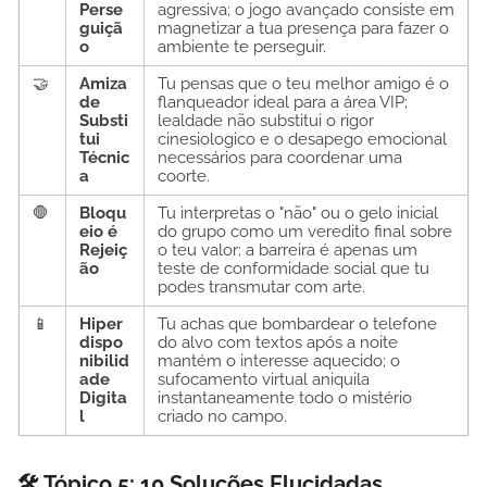
Perse
agressiva; o jogo avançado consiste em
guiçã
magnetizar a tua presença para fazer o
o
ambiente te perseguir.
🤝
Amiza
Tu pensas que o teu melhor amigo é o
de
flanqueador ideal para a área VIP;
Substi
lealdade não substitui o rigor
tui
cinesiologico e o desapego emocional
Técnic
necessários para coordenar uma
a
coorte.
🛑
Bloqu
Tu interpretas o "não" ou o gelo inicial
eio é
do grupo como um veredito final sobre
Rejeiç
o teu valor; a barreira é apenas um
ão
teste de conformidade social que tu
podes transmutar com arte.
📱
Hiper
Tu achas que bombardear o telefone
dispo
do alvo com textos após a noite
nibilid
mantém o interesse aquecido; o
ade
sufocamento virtual aniquila
Digita
instantaneamente todo o mistério
l
criado no campo.
🛠️ Tópico 5: 10 Soluções Elucidadas