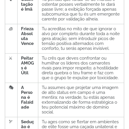
tação
ostentar posses verbalmente te dará
é Ímã
passe livre; a exibição forçada apenas
subcomunica que tu és um emergente
carente por validação alheia.
🧊
Frieza
Tu acreditas no mito de que ignorar o
Absol
alvo por completo durante toda a noite
uta
gera atração; sem introduzir picos de
Vence
tensão positiva alternados com
conforto, tu serás apenas invisível.
⚔️
Peitar
Tu crês que deves confrontar ou
AMOG
humilhar os líderes dos camarotes
s é
rivais para impor respeito; a hostilidade
Útil
direta quebra o teu frame e faz com
que o grupo te expulse por toxicidade.
🎭
A
Tu assumes que projetar uma imagem
Perso
de alto status em campo é uma
na é
mentira; na verdade, tu estás apenas
Falsid
externalizando de forma estratégica o
ade
teu potencial máximo de domínio
social.
🏹
Seduç
Tu ages como se flertar em ambientes
ão é
de elite fosse uma caçada unilateral e