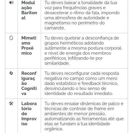
🔊
Modul
Tu deves baixar a tonalidade da tua
ação
voz para frequências graves e
Bariton
desacelerar o ritmo da fala, impondo
al
uma atmosfera de autoridade e
magnetismo no perímetro do
camarote.
🪞
Mimeti
Tu deves quebrar a desconfiança de
smo
grupos herméticos adotando
Proxê
sutilmente a mesma postura corporal
mico
e nível de energia dos membros
periféricos, infiltrando-te por
similaridade.
🔄
Reconf
Tu deves reconfigurar cada resposta
iguraç
negativa no campo como um mero
ão
dado estatístico e feedback técnico,
Cogniti
desvinculando o teu senso de
va
identidade do resultado imediato.
🛠️
Labora
Tu deves ensaiar dinâmicas de palco e
tório
técnicas de controle de frame em
de
ambientes de menor pressão,
Improv
automatizando as ferramentas até que
iso
elas se fundam à tua identidade
orgânica.