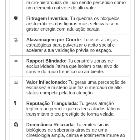
micro-hierarquias de luxo sendo percebido como
um elemento nativo e de alto valor.
🛡️
Filtragem Invertida:
Tu quebras os bloqueios
aristocráticos das figuras mais seletivas sem
gastar energia com adulação barata.
🤝
Alavancagem por Coorte:
Tu usas alianças
estratégicas para pulverizar o atrito social e
acelerar a tua validação prévia no espaço.
🪢
Rapport Blindado:
Tu constróis zonas de
exclusividade íntima que isolam o teu alvo do
caos e do ruído frenético do ambiente.
📊
Valor Inflacionado:
Tu geras uma percepção de
escassez e mistério que faz o mercado de alto
status competir pela tua atenção.
🎙️
Reputação Triangulada:
Tu geras atração
legítima ao permitir que os teus aliados táticos
transmitam o teu prestígio de forma velada.
🗿
Dominância Relaxada:
Tu emites sinais
biológicos de soberania através de uma
cinesiologia ampla, calma e totalmente imune ao