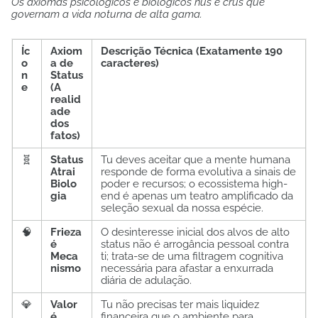
Os axiomas psicológicos e biológicos nus e crus que
governam a vida noturna de alta gama.
Íc
Axiom
Descrição Técnica (Exatamente 190
o
a de
caracteres)
n
Status
e
(A
realid
ade
dos
fatos)
🧬
Status
Tu deves aceitar que a mente humana
Atrai
responde de forma evolutiva a sinais de
Biolo
poder e recursos; o ecossistema high-
gia
end é apenas um teatro amplificado da
seleção sexual da nossa espécie.
🧠
Frieza
O desinteresse inicial dos alvos de alto
é
status não é arrogância pessoal contra
Meca
ti; trata-se de uma filtragem cognitiva
nismo
necessária para afastar a enxurrada
diária de adulação.
💎
Valor
Tu não precisas ter mais liquidez
é
financeira que o ambiente para