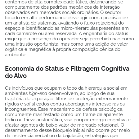
contornos de alta complexidade tática, distanciando-se
completamente dos padrões mecânicos de interação
observados em mercados sociais ordinários. O sedutor
focado em alta performance deve agir com a precisão de
um analista de sistemas, avaliando o fluxo relacional do
espaço e identificando as micro-hierarquias presentes em
cada camarote ou área reservada. A engenharia do status
exige que a presença do operador seja percebida não como
uma intrusão oportunista, mas como uma adição de valor
orgânica e magnética à própria composição cênica do
ambiente.
Economia do Status e Filtragem Cognitiva
do Alvo
Os indivíduos que ocupam o topo da hierarquia social em
ambientes
high-end
desenvolvem, ao longo de sua
trajetória de exposição, filtros de proteção extremamente
rígidos e sofisticados contra abordagens interesseiras ou
incongruentes. Esse mecanismo de defesa psicológica,
comumente manifestado como um frame de aparente
tédio ou frieza aristocrática, visa poupar energia cognitiva e
afastar agentes de baixo valor de mercado relacional. O
desarmamento desse bloqueio inicial não ocorre por meio
da insistência verbal ou da bajulação, estratégias que