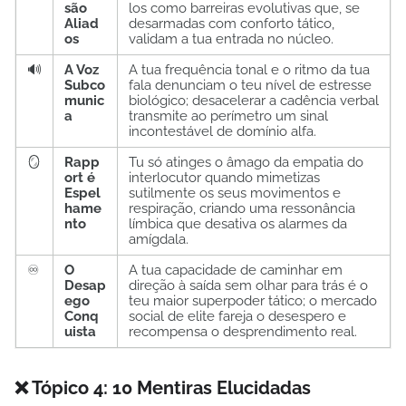
são
los como barreiras evolutivas que, se
Aliad
desarmadas com conforto tático,
os
validam a tua entrada no núcleo.
🔊
A Voz
A tua frequência tonal e o ritmo da tua
Subco
fala denunciam o teu nível de estresse
munic
biológico; desacelerar a cadência verbal
a
transmite ao perímetro um sinal
incontestável de domínio alfa.
🪞
Rapp
Tu só atinges o âmago da empatia do
ort é
interlocutor quando mimetizas
Espel
sutilmente os seus movimentos e
hame
respiração, criando uma ressonância
nto
límbica que desativa os alarmes da
amígdala.
♾️
O
A tua capacidade de caminhar em
Desap
direção à saída sem olhar para trás é o
ego
teu maior superpoder tático; o mercado
Conq
social de elite fareja o desespero e
uista
recompensa o desprendimento real.
❌ Tópico 4: 10 Mentiras Elucidadas