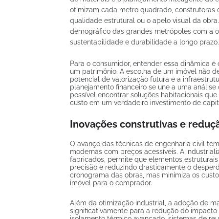
otimizam cada metro quadrado, construtoras c
qualidade estrutural ou o apelo visual da obra
demográfico das grandes metrópoles com a ofe
sustentabilidade e durabilidade a longo prazo.
Para o consumidor, entender essa dinâmica é 
um patrimônio. A escolha de um imóvel não dev
potencial de valorização futura e a infraestru
planejamento financeiro se une a uma análise 
possível encontrar soluções habitacionais que
custo em um verdadeiro investimento de capit
Inovações construtivas e reduç
O avanço das técnicas de engenharia civil tem 
modernas com preços acessíveis. A industrial
fabricados, permite que elementos estruturai
precisão e reduzindo drasticamente o desperd
cronograma das obras, mas minimiza os custos 
imóvel para o comprador.
Além da otimização industrial, a adoção de mat
significativamente para a redução do impacto 
isolamento térmico avançado, sistemas de reu