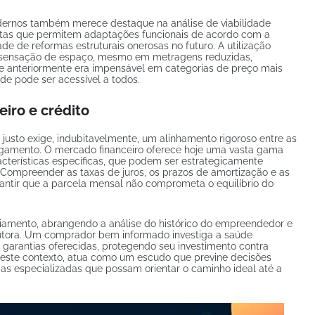
modernos também merece destaque na análise de viabilidade
ntas que permitem adaptações funcionais de acordo com a
e de reformas estruturais onerosas no futuro. A utilização
a sensação de espaço, mesmo em metragens reduzidas,
e anteriormente era impensável em categorias de preço mais
de pode ser acessível a todos.
iro e crédito
 justo exige, indubitavelmente, um alinhamento rigoroso entre as
gamento. O mercado financeiro oferece hoje uma vasta gama
cterísticas específicas, que podem ser estrategicamente
 Compreender as taxas de juros, os prazos de amortização e as
antir que a parcela mensal não comprometa o equilíbrio do
ciamento, abrangendo a análise do histórico do empreendedor e
rutora. Um comprador bem informado investiga a saúde
 garantias oferecidas, protegendo seu investimento contra
 neste contexto, atua como um escudo que previne decisões
rias especializadas que possam orientar o caminho ideal até a