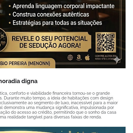
moradia digna
ica, conforto e viabilidade financeira tornou-se o grande
. Durante muito tempo, a ideia de habitações com design
exclusivamente ao segmento de luxo, inacessível para a maior
ual demonstra uma mudança significativa, impulsionada por
ação do acesso ao crédito, permitindo que o sonho da casa
a realidade tangível para diversas faixas de renda.