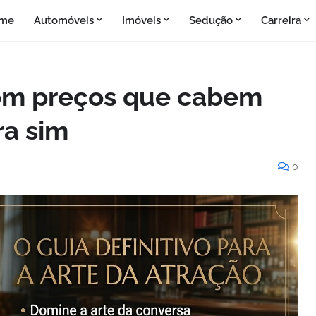
me
Automóveis
Imóveis
Sedução
Carreira
com preços que cabem
ra sim
0