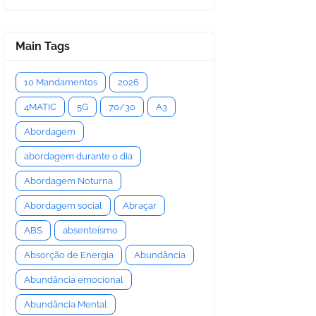
Main Tags
10 Mandamentos
2026
4MATIC
5G
70/30
A3
Abordagem
abordagem durante o dia
Abordagem Noturna
Abordagem social
Abraçar
ABS
absenteísmo
Absorção de Energia
Abundância
Abundância emocional
Abundância Mental