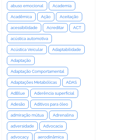
abuso emocional
Academia
Acadêmica
Ação
Aceitação
acessibilidade
Acreditar
ACT
acústica automotiva
Acústica Veicular
Adaptabilidade
Adaptação
Adaptação Comportamental
Adaptações Metabólicas
ADAS
AdBlue
Aderência superficial
Adesão
Aditivos para óleo
admiração mútua
Adrenalina
adversidade
Advocacia
advocacy
aerodinâmica