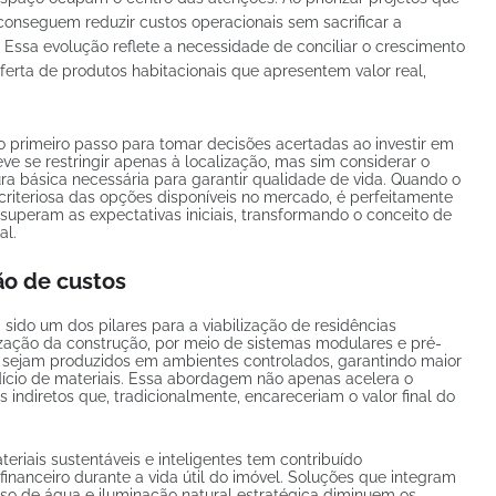
onseguem reduzir custos operacionais sem sacrificar a
. Essa evolução reflete a necessidade de conciliar o crescimento
rta de produtos habitacionais que apresentem valor real,
o primeiro passo para tomar decisões acertadas ao investir em
e se restringir apenas à localização, mas sim considerar o
tura básica necessária para garantir qualidade de vida. Quando o
criteriosa das opções disponíveis no mercado, é perfeitamente
 superam as expectativas iniciais, transformando o conceito de
al.
ão de custos
sido um dos pilares para a viabilização de residências
ização da construção, por meio de sistemas modulares e pré-
s sejam produzidos em ambientes controlados, garantindo maior
ício de materiais. Essa abordagem não apenas acelera o
indiretos que, tradicionalmente, encareceriam o valor final do
eriais sustentáveis e inteligentes tem contribuído
financeiro durante a vida útil do imóvel. Soluções que integram
so de água e iluminação natural estratégica diminuem os