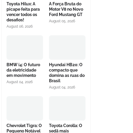
Toyota Hilux: A
A Força Bruta do
picape feita para
Motor V8 no Novo
vencer todos os
Ford Mustang GT
desafios!
August 05, 2026
August 06, 2026
BMW i4: O futuro
Hyundai HB20: O
da eletricidade
compacto que
em movimento
domina as ruas do
Brasil
August 04, 2026
August 04, 2026
Chevrolet Tigra: O
Toyota Corolla: O
Pequeno Notável
sedã mais