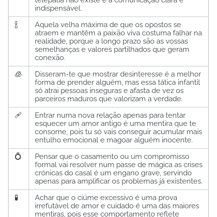
indispensável.
🍾
Aquela velha máxima de que os opostos se
atraem e mantêm a paixão viva costuma falhar na
realidade, porque a longo prazo são as vossas
semelhanças e valores partilhados que geram
conexão.
🧊
Disseram-te que mostrar desinteresse é a melhor
forma de prender alguém, mas essa tática infantil
só atrai pessoas inseguras e afasta de vez os
parceiros maduros que valorizam a verdade.
🩹
Entrar numa nova relação apenas para tentar
esquecer um amor antigo é uma mentira que te
consome, pois tu só vais conseguir acumular mais
entulho emocional e magoar alguém inocente.
💍
Pensar que o casamento ou um compromisso
formal vai resolver num passe de mágica as crises
crónicas do casal é um engano grave, servindo
apenas para amplificar os problemas já existentes.
🧪
Achar que o ciúme excessivo é uma prova
irrefutável de amor e cuidado é uma das maiores
mentiras, pois esse comportamento reflete