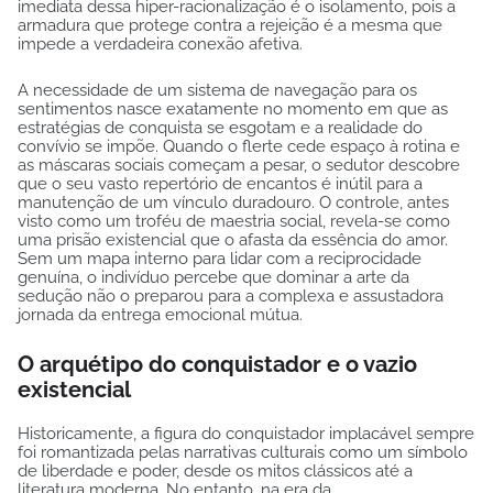
imediata dessa hiper-racionalização é o isolamento, pois a
armadura que protege contra a rejeição é a mesma que
impede a verdadeira conexão afetiva.
A necessidade de um sistema de navegação para os
sentimentos nasce exatamente no momento em que as
estratégias de conquista se esgotam e a realidade do
convívio se impõe. Quando o flerte cede espaço à rotina e
as máscaras sociais começam a pesar, o sedutor descobre
que o seu vasto repertório de encantos é inútil para a
manutenção de um vínculo duradouro. O controle, antes
visto como um troféu de maestria social, revela-se como
uma prisão existencial que o afasta da essência do amor.
Sem um mapa interno para lidar com a reciprocidade
genuína, o indivíduo percebe que dominar a arte da
sedução não o preparou para a complexa e assustadora
jornada da entrega emocional mútua.
O arquétipo do conquistador e o vazio
existencial
Historicamente, a figura do conquistador implacável sempre
foi romantizada pelas narrativas culturais como um símbolo
de liberdade e poder, desde os mitos clássicos até a
literatura moderna. No entanto, na era da