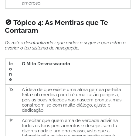
amoroso.
🚫 Tópico 4: As Mentiras que Te
Contaram
Os mitos desatualizados que andas a seguir e que estão a
avariar o teu sistema de navegação.
Íc
O Mito Desmascarado
o
n
e
🦄
A ideia de que existe uma alma gémea perfeita
feita sob medida para ti é uma ilusão perigosa,
pois as boas relações não nascem prontas, mas
constroem-se com muito diálogo, ajuste e
dedicação.
🏹
Acreditar que quem ama de verdade adivinha
todos os teus pensamentos e desejos sem tu
dizeres nada é um erro crasso, visto que a
telepatia não existe e a comunicação clara é