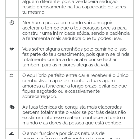
alguém diferente, pois a verdadeira sedução
reside precisamente na tua capacidade de seres
tu mesmo.
⏱️
Nenhuma pressa do mundo vai conseguir
acelerar o tempo que o teu coração precisa para
construir uma intimidade sólida, sendo a paciência
a ferramenta mais sedutora que tu podes usar.
💔
Vais sofrer alguns arranhões pelo caminho e isso
faz parte do teu crescimento, pois quem se blinda
totalmente contra a dor acaba por se fechar
também para as maiores alegrias da vida.
⚖️
O equilíbrio perfeito entre dar e receber é o único
combustível capaz de manter a tua viagem
amorosa a funcionar a longo prazo, evitando que
fiques esgotado ou excessivamente
sobrecarregado.
🎭
As tuas técnicas de conquista mais elaboradas
perdem totalmente o valor se por trás delas não
existir um interesse real em conhecer a fundo o
mundo e as dores da pessoa que está contigo.
🌊
O amor funciona por ciclos naturais de
aproximação e recolhimento, e tu precisas de