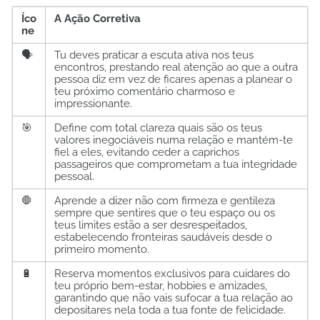
Íco
A Ação Corretiva
ne
🗣️
Tu deves praticar a escuta ativa nos teus
encontros, prestando real atenção ao que a outra
pessoa diz em vez de ficares apenas a planear o
teu próximo comentário charmoso e
impressionante.
🎯
Define com total clareza quais são os teus
valores inegociáveis numa relação e mantém-te
fiel a eles, evitando ceder a caprichos
passageiros que comprometam a tua integridade
pessoal.
🛑
Aprende a dizer não com firmeza e gentileza
sempre que sentires que o teu espaço ou os
teus limites estão a ser desrespeitados,
estabelecendo fronteiras saudáveis desde o
primeiro momento.
🔋
Reserva momentos exclusivos para cuidares do
teu próprio bem-estar, hobbies e amizades,
garantindo que não vais sufocar a tua relação ao
depositares nela toda a tua fonte de felicidade.