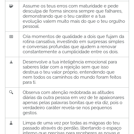
🧩
Assume os teus erros com maturidade e pede
desculpa de forma sincera sempre que falhares,
demonstrando que o teu caráter e a tua
evolução valem muito mais do que o teu orgulho
pessoal.
📅
Cria momentos de qualidade a dois que fujam da
rotina cansativa, investindo em surpresas simples
e conversas profundas que ajudem a renovar
constantemente a cumplicidade entre os dois.
🧘
Desenvolve a tua inteligência emocional para
saberes lidar com a rejeição sem que isso
destrua o teu valor próprio, entendendo que
nem todos os caminhos do mundo foram feitos
para ti.
🔍
Observa com atenção redobrada as atitudes
diárias da outra pessoa em vez de te apaixonares
apenas pelas palavras bonitas que ela diz, pois o
verdadeiro caráter revela-se nos pequenos
gestos.
🧹
Limpa de uma vez por todas as mágoas do teu
passado através do perdão, libertando o espaço
interno que precisas para receberes as novas e