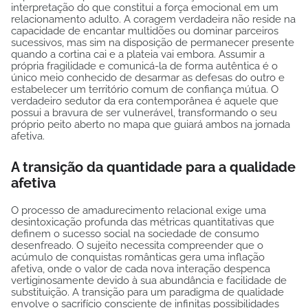
interpretação do que constitui a força emocional em um
relacionamento adulto. A coragem verdadeira não reside na
capacidade de encantar multidões ou dominar parceiros
sucessivos, mas sim na disposição de permanecer presente
quando a cortina cai e a plateia vai embora. Assumir a
própria fragilidade e comunicá-la de forma autêntica é o
único meio conhecido de desarmar as defesas do outro e
estabelecer um território comum de confiança mútua. O
verdadeiro sedutor da era contemporânea é aquele que
possui a bravura de ser vulnerável, transformando o seu
próprio peito aberto no mapa que guiará ambos na jornada
afetiva.
A transição da quantidade para a qualidade
afetiva
O processo de amadurecimento relacional exige uma
desintoxicação profunda das métricas quantitativas que
definem o sucesso social na sociedade de consumo
desenfreado. O sujeito necessita compreender que o
acúmulo de conquistas românticas gera uma inflação
afetiva, onde o valor de cada nova interação despenca
vertiginosamente devido à sua abundância e facilidade de
substituição. A transição para um paradigma de qualidade
envolve o sacrifício consciente de infinitas possibilidades