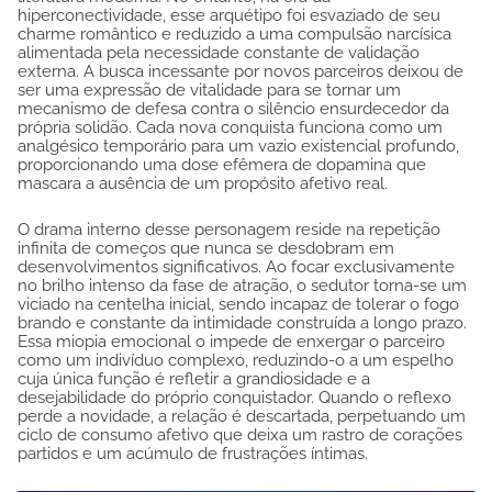
hiperconectividade, esse arquétipo foi esvaziado de seu
charme romântico e reduzido a uma compulsão narcísica
alimentada pela necessidade constante de validação
externa. A busca incessante por novos parceiros deixou de
ser uma expressão de vitalidade para se tornar um
mecanismo de defesa contra o silêncio ensurdecedor da
própria solidão. Cada nova conquista funciona como um
analgésico temporário para um vazio existencial profundo,
proporcionando uma dose efêmera de dopamina que
mascara a ausência de um propósito afetivo real.
O drama interno desse personagem reside na repetição
infinita de começos que nunca se desdobram em
desenvolvimentos significativos. Ao focar exclusivamente
no brilho intenso da fase de atração, o sedutor torna-se um
viciado na centelha inicial, sendo incapaz de tolerar o fogo
brando e constante da intimidade construída a longo prazo.
Essa miopia emocional o impede de enxergar o parceiro
como um indivíduo complexo, reduzindo-o a um espelho
cuja única função é refletir a grandiosidade e a
desejabilidade do próprio conquistador. Quando o reflexo
perde a novidade, a relação é descartada, perpetuando um
ciclo de consumo afetivo que deixa um rastro de corações
partidos e um acúmulo de frustrações íntimas.