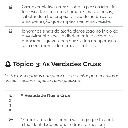
🔮
Criar expectativas irreais sobre a pessoa ideal faz-
te descartar conexões humanas maravilhosas,
sabotando a tua própria felicidade ao buscares
uma perfeição que simplesmente não existe.
🚨
Ignorar os sinais de alerta claros logo no início do
envolvimento leva-te diretamente a acidentes
emocionais graves, dos quais a tua recuperação
será certamente demorada e dolorosa.
🔮 Tópico 3: As Verdades Cruas
Os factos inegáveis que precisas de aceitar para recalibrar
os teus sensores afetivos com precisão.
Íc
A Realidade Nua e Crua
o
n
e
🔑
O amor verdadeiro nunca vai exigir que tu anules
a tua identidade ou que te transformes em