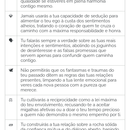
qualidade se estiveres em plena harmonia
contigo mesmo.
💎
Jamais usarás a tua capacidade de sedução para
alimentar o teu ego à custa dos sentimentos
alheios, tratando o coração de quem te cruza o
caminho com a máxima responsabilidade e honra.
🗣️
Tu falarás sempre a verdade sobre as tuas reais
intenções e sentimentos, abolindo os joguinhos
de desinteresse e as falsas promessas que
servem apenas para confundir quem caminha
contigo.
🕊️
Não permitirás que os fantasmas e traumas do
teu passado ditem as regras das tuas relações
presentes, limpando a tua lente emocional para
veres cada nova pessoa com a pureza que
merece.
⚖️
Tu cultivarás a reciprocidade como a lei máxima
do teu envolvimento, recusando-te a aceitar
migalhas afetivas ou a doar o teu tempo precioso
a quem não demonstra o mesmo empenho por ti.
🧱
Tu construirás a tua relação sobre a rocha sólida
da confiança mútua e do diálogo aberto, banindo