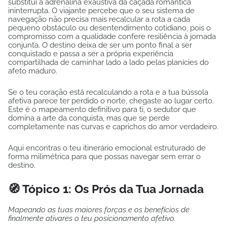
substitui a adrenalina exaustiva da caçada romântica
ininterrupta. O viajante percebe que o seu sistema de
navegação não precisa mais recalcular a rota a cada
pequeno obstáculo ou desentendimento cotidiano, pois o
compromisso com a qualidade confere resiliência à jornada
conjunta. O destino deixa de ser um ponto final a ser
conquistado e passa a ser a própria experiência
compartilhada de caminhar lado a lado pelas planícies do
afeto maduro.
Se o teu coração está recalculando a rota e a tua bússola
afetiva parece ter perdido o norte, chegaste ao lugar certo.
Este é o mapeamento definitivo para ti, o sedutor que
domina a arte da conquista, mas que se perde
completamente nas curvas e caprichos do amor verdadeiro.
Aqui encontras o teu itinerário emocional estruturado de
forma milimétrica para que possas navegar sem errar o
destino.
🧭 Tópico 1: Os Prós da Tua Jornada
Mapeando as tuas maiores forças e os benefícios de
finalmente ativares o teu posicionamento afetivo.