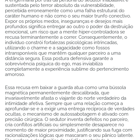
A engenharia por trás da persona do sedutor inabalável é
sustentada pelo terror absoluto da vulnerabilidade,
percebida erroneamente como uma falha estrutural do
caráter humano e não como o seu maior trunfo conectivo.
Expor os próprios medos, inseguranças e desejos mais
profundos significa entregar ao outro o poder da destruição
emocional, um risco que a mente hiper-controladora se
recusa terminantemente a correr. Consequentemente, o
indivíduo constrói fortalezas psicológicas intrincadas,
utilizando o charme e a sagacidade como fossos
intransponíveis que mantêm qualquer parceiro a uma
distância segura. Essa postura defensiva garante a
sobrevivência psíquica do ego, mas inviabiliza
completamente a experiência sublime do pertencimento
amoroso.
Essa recusa em baixar a guarda atua como uma bússola
magnética permanentemente descalibrada, que
invariavelmente afasta o viajante do norte verdadeiro da
intimidade afetiva. Sempre que uma relação começa a
aprofundar-se e a exigir uma entrega recíproca de verdades
ocultas, o mecanismo de autossabotagem é ativado com
precisão cirúrgica. O sedutor inventa defeitos no parceiro,
cria conflitos artificiais ou simplesmente desaparece no
momento de maior proximidade, justificando sua fuga com
racionalizações lógicas que mascaram o seu pânico latente.