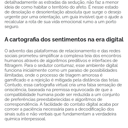
detalhadamente as estradas da sedução, não faz a menor
ideia de como habitar o território do afeto. É nesse estado
de desolação e desorientação absoluta que surge o desejo
urgente por uma orientação, um guia invisível que o ajude a
recalcular a rota de sua vida emocional rumo a um porto
seguro.
A cartografia dos sentimentos na era digital
O advento das plataformas de relacionamento e das redes
sociais prometeu simplificar a complexa teia dos encontros
humanos através de algoritmos preditivos e interfaces de
filtragem. Para o sedutor contumaz, esse ambiente digital
funciona inicialmente como um paraíso de possibilidades
ilimitadas, onde o processo de triagem amorosa é
gamificado e a rejeição é mitigada pela distância das telas.
Contudo, essa cartografia virtual cria uma falsa sensação de
onisciência, baseada na premissa equivocada de que a
compatibilidade humana pode ser reduzida a um conjunto
de preferências preestabelecidas e algoritmos de
correspondência. A facilidade do contato digital acaba por
corroer a paciência necessária para a decodificação dos
sinais sutis e não verbais que fundamentam a verdadeira
química interpessoal.