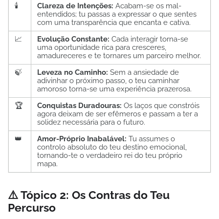
🕯️
Clareza de Intenções:
Acabam-se os mal-
entendidos; tu passas a expressar o que sentes
com uma transparência que encanta e cativa.
📈
Evolução Constante:
Cada interagir torna-se
uma oportunidade rica para cresceres,
amadureceres e te tornares um parceiro melhor.
🍃
Leveza no Caminho:
Sem a ansiedade de
adivinhar o próximo passo, o teu caminhar
amoroso torna-se uma experiência prazerosa.
🏆
Conquistas Duradouras:
Os laços que constróis
agora deixam de ser efêmeros e passam a ter a
solidez necessária para o futuro.
👑
Amor-Próprio Inabalável:
Tu assumes o
controlo absoluto do teu destino emocional,
tornando-te o verdadeiro rei do teu próprio
mapa.
⚠️ Tópico 2: Os Contras do Teu
Percurso