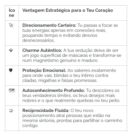
Íco
Vantagem Estratégica para o Teu Coração
ne
🚀
Direcionamento Certeiro:
Tu passas a focar as
tuas energias apenas em conexões reais,
poupando tempo e evitando desvios
desnecessários.
💎
Charme Autêntico:
A tua sedução deixa de ser
um jogo superficial de máscaras e transforma-se
num magnetismo genuíno e maduro.
🛡️
Proteção Emocional:
Ao saberes exatamente
para onde vais, blindas o teu íntimo contra
ciladas, migalhas e falsas promessas.
🗺️
Autoconhecimento Profundo:
Tu descobres os
teus verdadeiros limites, os teus desejos mais
nobres e o que realmente quebras no teu peito.
🤝
Reciprocidade Fluida:
O teu novo
posicionamento atrai pessoas que estão na
mesma sintonia, prontas para partilhar o caminho
contigo.