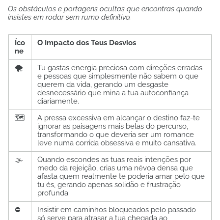
Os obstáculos e portagens ocultas que encontras quando
insistes em rodar sem rumo definitivo.
Íco
O Impacto dos Teus Desvios
ne
🌪️
Tu gastas energia preciosa com direções erradas
e pessoas que simplesmente não sabem o que
querem da vida, gerando um desgaste
desnecessário que mina a tua autoconfiança
diariamente.
🗺️
A pressa excessiva em alcançar o destino faz-te
ignorar as paisagens mais belas do percurso,
transformando o que deveria ser um romance
leve numa corrida obsessiva e muito cansativa.
🌫️
Quando escondes as tuas reais intenções por
medo da rejeição, crias uma névoa densa que
afasta quem realmente te poderia amar pelo que
tu és, gerando apenas solidão e frustração
profunda.
⛔
Insistir em caminhos bloqueados pelo passado
só serve para atrasar a tua chegada ao