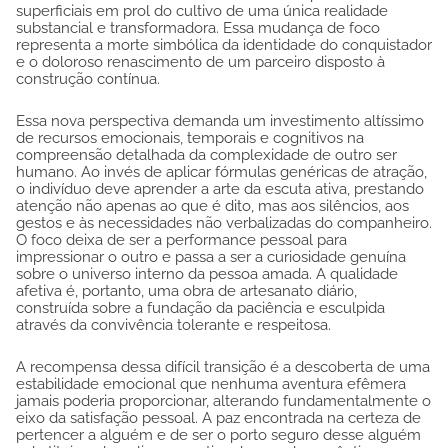
superficiais em prol do cultivo de uma única realidade
substancial e transformadora. Essa mudança de foco
representa a morte simbólica da identidade do conquistador
e o doloroso renascimento de um parceiro disposto à
construção contínua.
Essa nova perspectiva demanda um investimento altíssimo
de recursos emocionais, temporais e cognitivos na
compreensão detalhada da complexidade de outro ser
humano. Ao invés de aplicar fórmulas genéricas de atração,
o indivíduo deve aprender a arte da escuta ativa, prestando
atenção não apenas ao que é dito, mas aos silêncios, aos
gestos e às necessidades não verbalizadas do companheiro.
O foco deixa de ser a performance pessoal para
impressionar o outro e passa a ser a curiosidade genuína
sobre o universo interno da pessoa amada. A qualidade
afetiva é, portanto, uma obra de artesanato diário,
construída sobre a fundação da paciência e esculpida
através da convivência tolerante e respeitosa.
A recompensa dessa difícil transição é a descoberta de uma
estabilidade emocional que nenhuma aventura efêmera
jamais poderia proporcionar, alterando fundamentalmente o
eixo da satisfação pessoal. A paz encontrada na certeza de
pertencer a alguém e de ser o porto seguro desse alguém