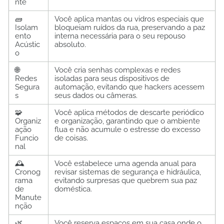
nte
🧱
Você aplica mantas ou vidros especiais que
Isolam
bloqueiam ruídos da rua, preservando a paz
ento
interna necessária para o seu repouso
Acústic
absoluto.
o
🌐
Você cria senhas complexas e redes
Redes
isoladas para seus dispositivos de
Segura
automação, evitando que hackers acessem
s
seus dados ou câmeras.
🧩
Você aplica métodos de descarte periódico
Organiz
e organização, garantindo que o ambiente
ação
flua e não acumule o estresse do excesso
Funcio
de coisas.
nal
🕰️
Você estabelece uma agenda anual para
Cronog
revisar sistemas de segurança e hidráulica,
rama
evitando surpresas que quebrem sua paz
de
doméstica.
Manute
nção
🌿
Você reserva espaços em sua casa onde o