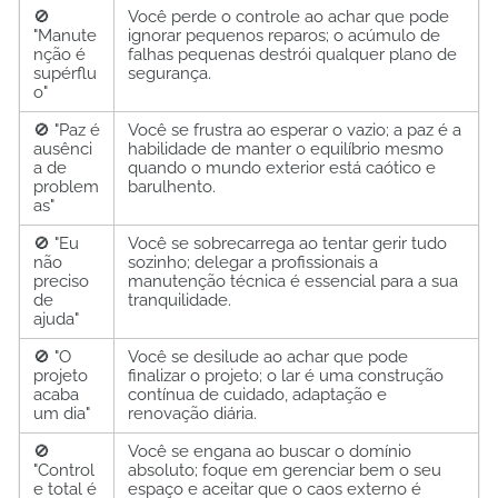
🚫
Você perde o controle ao achar que pode
"Manute
ignorar pequenos reparos; o acúmulo de
nção é
falhas pequenas destrói qualquer plano de
supérflu
segurança.
o"
🚫 "Paz é
Você se frustra ao esperar o vazio; a paz é a
ausênci
habilidade de manter o equilíbrio mesmo
a de
quando o mundo exterior está caótico e
problem
barulhento.
as"
🚫 "Eu
Você se sobrecarrega ao tentar gerir tudo
não
sozinho; delegar a profissionais a
preciso
manutenção técnica é essencial para a sua
de
tranquilidade.
ajuda"
🚫 "O
Você se desilude ao achar que pode
projeto
finalizar o projeto; o lar é uma construção
acaba
contínua de cuidado, adaptação e
um dia"
renovação diária.
🚫
Você se engana ao buscar o domínio
"Control
absoluto; foque em gerenciar bem o seu
e total é
espaço e aceitar que o caos externo é