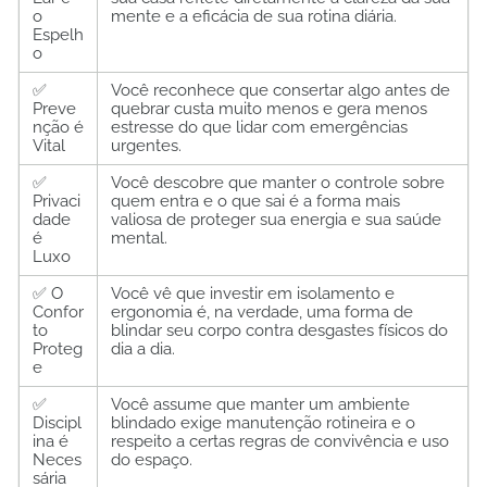
o
mente e a eficácia de sua rotina diária.
Espelh
o
✅
Você reconhece que consertar algo antes de
Preve
quebrar custa muito menos e gera menos
nção é
estresse do que lidar com emergências
Vital
urgentes.
✅
Você descobre que manter o controle sobre
Privaci
quem entra e o que sai é a forma mais
dade
valiosa de proteger sua energia e sua saúde
é
mental.
Luxo
✅ O
Você vê que investir em isolamento e
Confor
ergonomia é, na verdade, uma forma de
to
blindar seu corpo contra desgastes físicos do
Proteg
dia a dia.
e
✅
Você assume que manter um ambiente
Discipl
blindado exige manutenção rotineira e o
ina é
respeito a certas regras de convivência e uso
Neces
do espaço.
sária