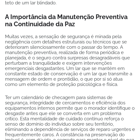
teto de um lar blindado.
A Importância da Manutenção Preventiva
na Continuidade da Paz
Muitas vezes, a sensação de segurança é minada pela
negligência com detalhes estruturais ou técnicos que se
deterioram silenciosamente com o passar do tempo. A
manutenção preventiva, realizada de forma periódica e
planejada, é o seguro contra surpresas desagradáveis que
perturbam a tranquilidade e exigem intervenções
emergenciais desgastantes. Um lar que se mantém em
constante estado de conservação é um lar que transmite a
mensagem de ordem e prontidão, o que por si só atua
como um elemento de proteção psicológica e física.
Ter um calendário de checagem para sistemas de
segurança, integridade de cercamentos e eficiência dos
equipamentos internos permite que o morador identifique o
desgaste antes que ele se converta em um problema
crítico. Esta mentalidade de cuidado contínuo reforça o
senso de domínio do indivíduo sobre seu território,
eliminando a dependência de serviços de reparo urgentes e
frequentemente caros. A constância na preservação do
imóvel é, sem dúvida, o segredo para manter o nível de paz