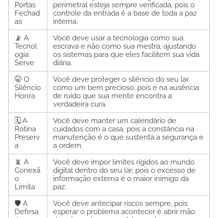
Portas
perimetral esteja sempre verificada, pois o
Fechad
controle da entrada é a base de toda a paz
as
interna.
📡 A
Você deve usar a tecnologia como sua
Tecnol
escrava e não como sua mestra, ajustando
ogia
os sistemas para que eles facilitem sua vida
Serve
diária.
🤫 O
Você deve proteger o silêncio do seu lar
Silêncio
como um bem precioso, pois é na ausência
Honra
de ruído que sua mente encontra a
verdadeira cura.
🗓️ A
Você deve manter um calendário de
Rotina
cuidados com a casa, pois a constância na
Preserv
manutenção é o que sustenta a segurança e
a
a ordem.
📵 A
Você deve impor limites rígidos ao mundo
Conexã
digital dentro do seu lar, pois o excesso de
o
informação externa é o maior inimigo da
Limita
paz.
🛡️ A
Você deve antecipar riscos sempre, pois
Defesa
esperar o problema acontecer é abrir mão