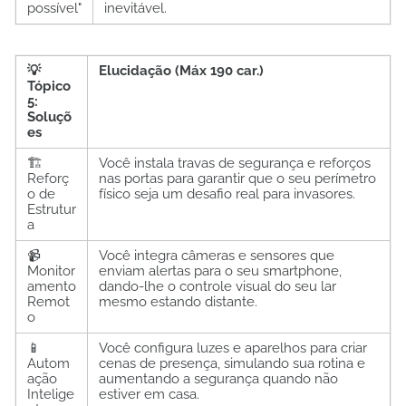
possível"
inevitável.
💡
Elucidação (Máx 190 car.)
Tópico
5:
Soluçõ
es
🏗️
Você instala travas de segurança e reforços
Reforç
nas portas para garantir que o seu perímetro
o de
físico seja um desafio real para invasores.
Estrutur
a
📹
Você integra câmeras e sensores que
Monitor
enviam alertas para o seu smartphone,
amento
dando-lhe o controle visual do seu lar
Remot
mesmo estando distante.
o
📱
Você configura luzes e aparelhos para criar
Autom
cenas de presença, simulando sua rotina e
ação
aumentando a segurança quando não
Intelige
estiver em casa.