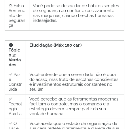
⚖️ Falso
Você pode se descuidar de hábitos simples
Sentime
de segurança ao confiar excessivamente
nto de
nas máquinas, criando brechas humanas
Seguran
indesejadas.
ça
🟢
Elucidação (Máx 190 car.)
Tópic
o 3:
Verda
des
✅ Paz
Você entende que a serenidade não é obra
é
do acaso, mas fruto de escolhas conscientes
Constr
e investimentos estruturais constantes no
uída
seu lar.
✅
Você percebe que as ferramentas modernas
Tecnol
facilitam o controle, mas o comando e a
ogia
estratégia devem sempre partir da sua
Auxilia
vontade humana.
✅ O
Você aceita que o estado de organização da
Lar é
sua casa reflete diretamente a clareza da sua