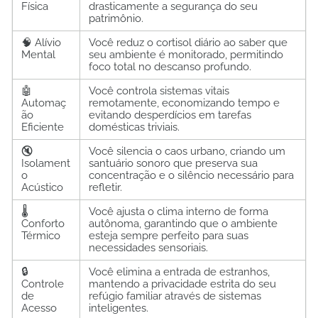
Física
drasticamente a segurança do seu
patrimônio.
🧠 Alívio
Você reduz o cortisol diário ao saber que
Mental
seu ambiente é monitorado, permitindo
foco total no descanso profundo.
🤖
Você controla sistemas vitais
Automaç
remotamente, economizando tempo e
ão
evitando desperdícios em tarefas
Eficiente
domésticas triviais.
🔇
Você silencia o caos urbano, criando um
Isolament
santuário sonoro que preserva sua
o
concentração e o silêncio necessário para
Acústico
refletir.
🌡️
Você ajusta o clima interno de forma
Conforto
autônoma, garantindo que o ambiente
Térmico
esteja sempre perfeito para suas
necessidades sensoriais.
🔒
Você elimina a entrada de estranhos,
Controle
mantendo a privacidade estrita do seu
de
refúgio familiar através de sistemas
Acesso
inteligentes.