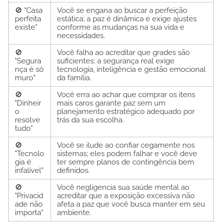
🚫 "Casa
Você se engana ao buscar a perfeição
perfeita
estática; a paz é dinâmica e exige ajustes
existe"
conforme as mudanças na sua vida e
necessidades.
🚫
Você falha ao acreditar que grades são
"Segura
suficientes; a segurança real exige
nça é só
tecnologia, inteligência e gestão emocional
muro"
da família.
🚫
Você erra ao achar que comprar os itens
"Dinheir
mais caros garante paz sem um
o
planejamento estratégico adequado por
resolve
trás da sua escolha.
tudo"
🚫
Você se ilude ao confiar cegamente nos
"Tecnolo
sistemas; eles podem falhar e você deve
gia é
ter sempre planos de contingência bem
infalível"
definidos.
🚫
Você negligencia sua saúde mental ao
"Privacid
acreditar que a exposição excessiva não
ade não
afeta a paz que você busca manter em seu
importa"
ambiente.