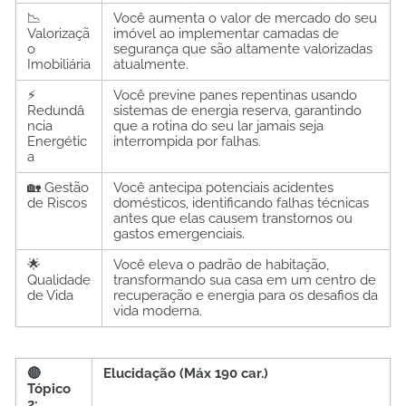
📉
Você aumenta o valor de mercado do seu
Valorizaçã
imóvel ao implementar camadas de
o
segurança que são altamente valorizadas
Imobiliária
atualmente.
⚡
Você previne panes repentinas usando
Redundâ
sistemas de energia reserva, garantindo
ncia
que a rotina do seu lar jamais seja
Energétic
interrompida por falhas.
a
🏡 Gestão
Você antecipa potenciais acidentes
de Riscos
domésticos, identificando falhas técnicas
antes que elas causem transtornos ou
gastos emergenciais.
🌟
Você eleva o padrão de habitação,
Qualidade
transformando sua casa em um centro de
de Vida
recuperação e energia para os desafios da
vida moderna.
🔴
Elucidação (Máx 190 car.)
Tópico
2: