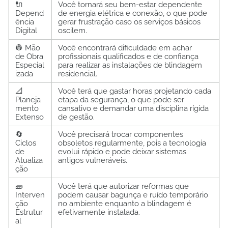
🔌
Você tornará seu bem-estar dependente
Depend
de energia elétrica e conexão, o que pode
ência
gerar frustração caso os serviços básicos
Digital
oscilem.
👷 Mão
Você encontrará dificuldade em achar
de Obra
profissionais qualificados e de confiança
Especial
para realizar as instalações de blindagem
izada
residencial.
📐
Você terá que gastar horas projetando cada
Planeja
etapa da segurança, o que pode ser
mento
cansativo e demandar uma disciplina rígida
Extenso
de gestão.
🔄
Você precisará trocar componentes
Ciclos
obsoletos regularmente, pois a tecnologia
de
evolui rápido e pode deixar sistemas
Atualiza
antigos vulneráveis.
ção
🧱
Você terá que autorizar reformas que
Interven
podem causar bagunça e ruído temporário
ção
no ambiente enquanto a blindagem é
Estrutur
efetivamente instalada.
al