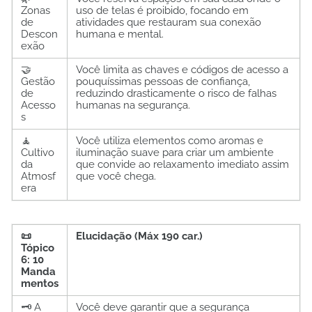
Zonas
uso de telas é proibido, focando em
de
atividades que restauram sua conexão
Descon
humana e mental.
exão
🤝
Você limita as chaves e códigos de acesso a
Gestão
pouquíssimas pessoas de confiança,
de
reduzindo drasticamente o risco de falhas
Acesso
humanas na segurança.
s
🧘
Você utiliza elementos como aromas e
Cultivo
iluminação suave para criar um ambiente
da
que convide ao relaxamento imediato assim
Atmosf
que você chega.
era
📜
Elucidação (Máx 190 car.)
Tópico
6: 10
Manda
mentos
🗝️ A
Você deve garantir que a segurança