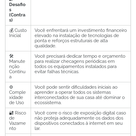
Desafio
s
(Contra
s)
💰 Custo
Você enfrentará um investimento financeiro
Inicial
elevado na instalação de tecnologias de
ponta e reforços estruturais de alta
qualidade.
🛠️
Você precisará dedicar tempo e orçamento
Manute
para realizar checagens periódicas em
nção
todos os equipamentos instalados para
Contínu
evitar falhas técnicas.
a
⚙️
Você pode sentir dificuldades iniciais ao
Comple
aprender a operar todos os sistemas
xidade
interconectados de sua casa até dominar o
de Uso
ecossistema.
🔐 Risco
Você corre o risco de exposição digital caso
de
não proteja adequadamente os dados dos
Vazame
dispositivos conectados à internet em seu
nto
lar.