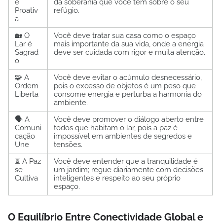
é
da soberania que você tem sobre o seu
Proativ
refúgio.
a
🏡 O
Você deve tratar sua casa como o espaço
Lar é
mais importante da sua vida, onde a energia
Sagrad
deve ser cuidada com rigor e muita atenção.
o
🧩 A
Você deve evitar o acúmulo desnecessário,
Ordem
pois o excesso de objetos é um peso que
Liberta
consome energia e perturba a harmonia do
ambiente.
🗣️ A
Você deve promover o diálogo aberto entre
Comuni
todos que habitam o lar, pois a paz é
cação
impossível em ambientes de segredos e
Une
tensões.
⏳ A Paz
Você deve entender que a tranquilidade é
se
um jardim; regue diariamente com decisões
Cultiva
inteligentes e respeito ao seu próprio
espaço.
O Equilíbrio Entre Conectividade Global e