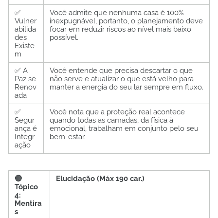
✅
Você admite que nenhuma casa é 100%
Vulner
inexpugnável, portanto, o planejamento deve
abilida
focar em reduzir riscos ao nível mais baixo
des
possível.
Existe
m
✅ A
Você entende que precisa descartar o que
Paz se
não serve e atualizar o que está velho para
Renov
manter a energia do seu lar sempre em fluxo.
ada
✅
Você nota que a proteção real acontece
Segur
quando todas as camadas, da física à
ança é
emocional, trabalham em conjunto pelo seu
Integr
bem-estar.
ação
🔴
Elucidação (Máx 190 car.)
Tópico
4:
Mentira
s