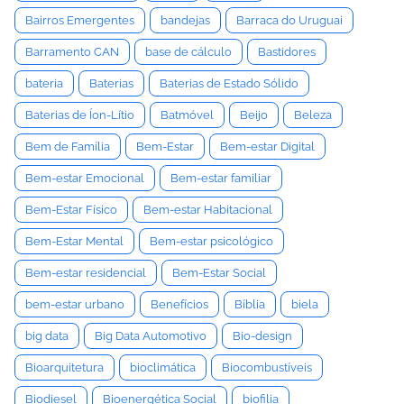
Bairros Emergentes
bandejas
Barraca do Uruguai
Barramento CAN
base de cálculo
Bastidores
bateria
Baterias
Baterias de Estado Sólido
Baterias de Íon-Lítio
Batmóvel
Beijo
Beleza
Bem de Família
Bem-Estar
Bem-estar Digital
Bem-estar Emocional
Bem-estar familiar
Bem-Estar Físico
Bem-estar Habitacional
Bem-Estar Mental
Bem-estar psicológico
Bem-estar residencial
Bem-Estar Social
bem-estar urbano
Benefícios
Bíblia
biela
big data
Big Data Automotivo
Bio-design
Bioarquitetura
bioclimática
Biocombustíveis
Biodiesel
Bioenergética Social
biofilia