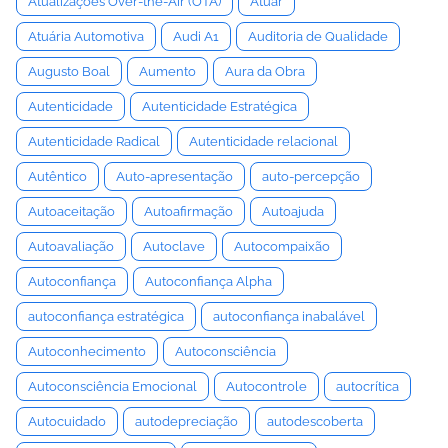
Atualizações Over-the-Air (OTA)
Atuar
Atuária Automotiva
Audi A1
Auditoria de Qualidade
Augusto Boal
Aumento
Aura da Obra
Autenticidade
Autenticidade Estratégica
Autenticidade Radical
Autenticidade relacional
Autêntico
Auto-apresentação
auto-percepção
Autoaceitação
Autoafirmação
Autoajuda
Autoavaliação
Autoclave
Autocompaixão
Autoconfiança
Autoconfiança Alpha
autoconfiança estratégica
autoconfiança inabalável
Autoconhecimento
Autoconsciência
Autoconsciência Emocional
Autocontrole
autocrítica
Autocuidado
autodepreciação
autodescoberta