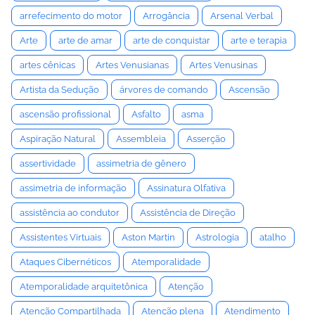
arrefecimento do motor
Arrogância
Arsenal Verbal
Arte
arte de amar
arte de conquistar
arte e terapia
artes cênicas
Artes Venusianas
Artes Venusinas
Artista da Sedução
árvores de comando
Ascensão
ascensão profissional
Asfalto
asma
Aspiração Natural
Assembleia
Asserção
assertividade
assimetria de gênero
assimetria de informação
Assinatura Olfativa
assistência ao condutor
Assistência de Direção
Assistentes Virtuais
Aston Martin
Astrologia
atalho
Ataques Cibernéticos
Atemporalidade
Atemporalidade arquitetônica
Atenção
Atenção Compartilhada
Atenção plena
Atendimento