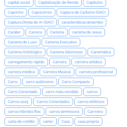
capital social
Capitalização de Renda
Capítulos
Capricho
Capricórnio
Captura de Carbono (DAC)
Captura Direta de Ar (DAC)
características atraentes
Caráter
Carioca
Carisma
carisma de Jesus
Carisma de Luxo
Carisma Executivo
Carisma Ontológico
Carisma Silencioso
Carismática
carregamento rápido
Carreira
carreira artística
carreira médica
Carreira Musical
carreira profissional
Carro
carro autônomo
Carro Compacto
Carro Conectado
carro mais vendido
carros
Carros 2025
Carros Conectados
carros elétricos
carros híbridos flex
carros seminovos
Carrreira
carta de crédito
cárter
Casa
casa própria