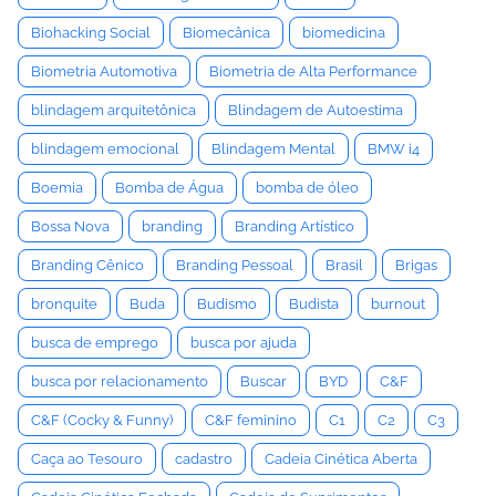
Biohacking Social
Biomecânica
biomedicina
Biometria Automotiva
Biometria de Alta Performance
blindagem arquitetônica
Blindagem de Autoestima
blindagem emocional
Blindagem Mental
BMW i4
Boemia
Bomba de Água
bomba de óleo
Bossa Nova
branding
Branding Artístico
Branding Cênico
Branding Pessoal
Brasil
Brigas
bronquite
Buda
Budismo
Budista
burnout
busca de emprego
busca por ajuda
busca por relacionamento
Buscar
BYD
C&F
C&F (Cocky & Funny)
C&F feminino
C1
C2
C3
Caça ao Tesouro
cadastro
Cadeia Cinética Aberta