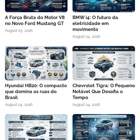
A Força Bruta do Motor V8
BMW i4: O futuro da
no Novo Ford Mustang GT
eletricidade em
movimento
August 05, 2026
August 04, 2026
Hyundai HB20: O compacto
Chevrolet Tigra: O Pequeno
que domina as ruas do
Notável Que Desafia o
Brasil
Tempo
August 04, 2026
August 04, 2026