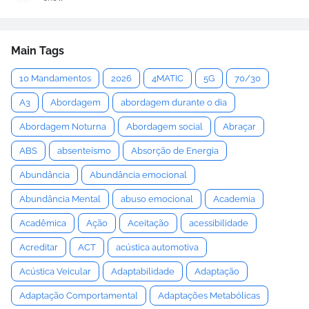
Main Tags
10 Mandamentos
2026
4MATIC
5G
70/30
A3
Abordagem
abordagem durante o dia
Abordagem Noturna
Abordagem social
Abraçar
ABS
absenteísmo
Absorção de Energia
Abundância
Abundância emocional
Abundância Mental
abuso emocional
Academia
Acadêmica
Ação
Aceitação
acessibilidade
Acreditar
ACT
acústica automotiva
Acústica Veicular
Adaptabilidade
Adaptação
Adaptação Comportamental
Adaptações Metabólicas