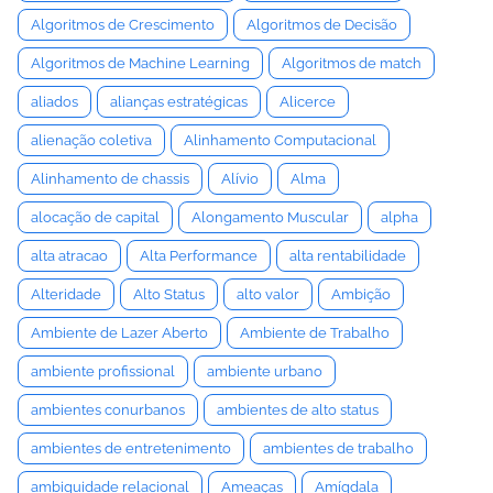
Algoritmos de Crescimento
Algoritmos de Decisão
Algoritmos de Machine Learning
Algoritmos de match
aliados
alianças estratégicas
Alicerce
alienação coletiva
Alinhamento Computacional
Alinhamento de chassis
Alívio
Alma
alocação de capital
Alongamento Muscular
alpha
alta atracao
Alta Performance
alta rentabilidade
Alteridade
Alto Status
alto valor
Ambição
Ambiente de Lazer Aberto
Ambiente de Trabalho
ambiente profissional
ambiente urbano
ambientes conurbanos
ambientes de alto status
ambientes de entretenimento
ambientes de trabalho
ambiguidade relacional
Ameaças
Amígdala