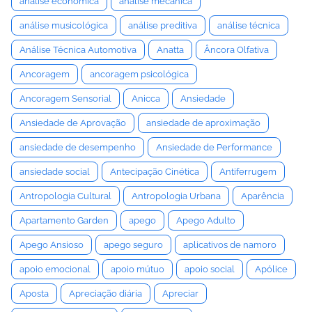
análise econômica
análise mecânica
análise musicológica
análise preditiva
análise técnica
Análise Técnica Automotiva
Anatta
Âncora Olfativa
Ancoragem
ancoragem psicológica
Ancoragem Sensorial
Anicca
Ansiedade
Ansiedade de Aprovação
ansiedade de aproximação
ansiedade de desempenho
Ansiedade de Performance
ansiedade social
Antecipação Cinética
Antiferrugem
Antropologia Cultural
Antropologia Urbana
Aparência
Apartamento Garden
apego
Apego Adulto
Apego Ansioso
apego seguro
aplicativos de namoro
apoio emocional
apoio mútuo
apoio social
Apólice
Aposta
Apreciação diária
Apreciar