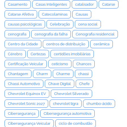
Casamento
Casas Inteligentes
catalisador
Catarse
Catarse Afetiva
Catecolaminas
Causas
causas psicológicas
Celebração
cena social
cenografia
cenografia da falha
Cenografia residencial
Centro da Cidade
centros de distribuição
cerâmica
Cérebro
Certezas
certidões imobiliárias
Certificação Veicular
ceticismo
Chances
Chantagem
Charm
Charme
chassi
Chassi Automotivo
Chave Digital
Chefe
Chevrolet Equinox EV
Chevrolet Silverado
Chevrolet Sonic 2027
chevrolet tigra
chumbo-ácido
Cibersegurança
Cibersegurança automotiva
Cibersegurança Veicular
ciclo de combustão