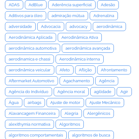
ADAS
AdBlue
Aderência superficial
Adesão
Aditivos para óleo
admiração mútua
Adrenalina
adversidade
Advocacia
advocacy
aerodinâmica
Aerodinâmica Aplicada
Aerodinâmica Ativa
aerodinâmica automotiva
aerodinâmica avançada
aerodinamica e chassi
Aerodinâmica interna
aerodinâmica veicular
Afeto
Aflição
Afrontamento
Aftermarket Automotivo
Agachamento
Agência
Agência do Indivíduo
Agência moral
agilidade
Agir
Água
airbags
Ajuste de motor
Ajuste Mecânico
Alavancagem Financeira
Alegria
Alergênicos
alexithymia normativa
Algoritmos
algoritmos comportamentais
algoritmos de busca