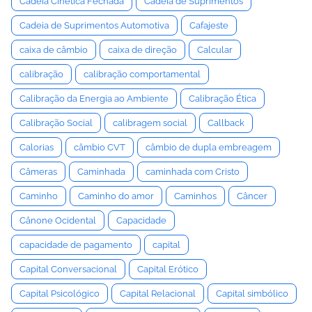
Cadeia Cinética Fechada
Cadeia de Suprimentos
Cadeia de Suprimentos Automotiva
Cafajeste
caixa de câmbio
caixa de direção
Calcular
calibração
calibração comportamental
Calibração da Energia ao Ambiente
Calibração Ética
Calibração Social
calibragem social
Callback
Calorias
câmbio CVT
câmbio de dupla embreagem
Câmeras
Caminhada
caminhada com Cristo
Caminho
Caminho do amor
Caminhos
Câncer
Cânone Ocidental
Capacidade
capacidade de pagamento
capital
Capital Conversacional
Capital Erótico
Capital Psicológico
Capital Relacional
Capital simbólico