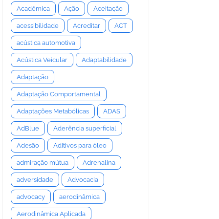
Acadêmica
Ação
Aceitação
acessibilidade
Acreditar
ACT
acústica automotiva
Acústica Veicular
Adaptabilidade
Adaptação
Adaptação Comportamental
Adaptações Metabólicas
ADAS
AdBlue
Aderência superficial
Adesão
Aditivos para óleo
admiração mútua
Adrenalina
adversidade
Advocacia
advocacy
aerodinâmica
Aerodinâmica Aplicada