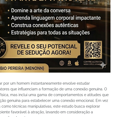
sar por um homem instantaneamente envolve estudar
fatores que influenciam a formação de uma conexão genuína. O
a física, mas inclui uma gama de comportamentos e atitudes que
ição genuína para estabelecer uma conexão emocional. Em vez
s como técnicas manipulativas, este estudo busca explorar
biente favorável à atração, levando em consideração a