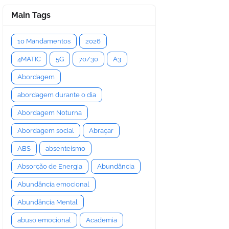
Main Tags
10 Mandamentos
2026
4MATIC
5G
70/30
A3
Abordagem
abordagem durante o dia
Abordagem Noturna
Abordagem social
Abraçar
ABS
absenteísmo
Absorção de Energia
Abundância
Abundância emocional
Abundância Mental
abuso emocional
Academia