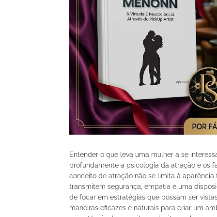
Entender o que leva uma mulher a se interes
profundamente a psicologia da atração e os 
conceito de atração não se limita à aparênci
transmitem segurança, empatia e uma dispos
de focar em estratégias que possam ser vista
maneiras eficazes e naturais para criar um am