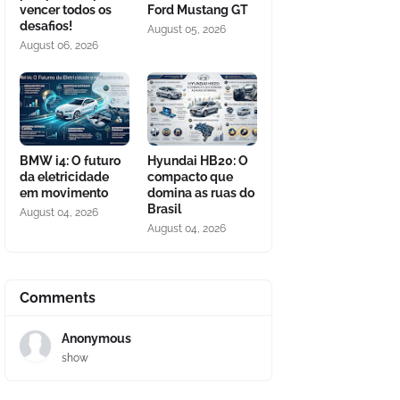
vencer todos os
Ford Mustang GT
desafios!
August 05, 2026
August 06, 2026
BMW i4: O futuro
Hyundai HB20: O
da eletricidade
compacto que
em movimento
domina as ruas do
Brasil
August 04, 2026
August 04, 2026
Comments
Anonymous
show