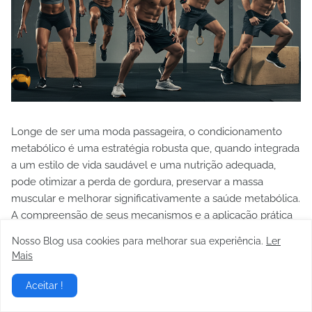
Longe de ser uma moda passageira, o condicionamento
metabólico é uma estratégia robusta que, quando integrada
a um estilo de vida saudável e uma nutrição adequada,
pode otimizar a perda de gordura, preservar a massa
muscular e melhorar significativamente a saúde metabólica.
A compreensão de seus mecanismos e a aplicação prática
baseada em evidências são fundamentais para profissionais
Nosso Blog usa cookies para melhorar sua experiência.
Ler
da área e para indivíduos que buscam resultados
Mais
duradouros e eficientes na sua jornada por um corpo mais
saudável e uma composição corporal otimizada.
Aceitar !