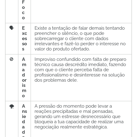
F
o
c
o
🗣️
E
Existe a tentação de falar demais tentando
xc
preencher o silêncio, o que pode
es
sobrecarregar o cliente com dados
so
irrelevantes e fazê-lo perder o interesse no
s
valor do produto ofertado.
🚫
A
Improviso confundido com falta de preparo
m
técnico causa descrédito imediato, fazendo
a
com que o cliente perceba falta de
d
profissionalismo e desinteresse na solução
or
dos problemas dele.
is
m
o
🌪️
A
A pressão do momento pode levar a
ns
reações precipitadas e mal pensadas,
ie
gerando um estresse desnecessário que
d
bloqueia a tua capacidade de realizar uma
a
negociação realmente estratégica.
d