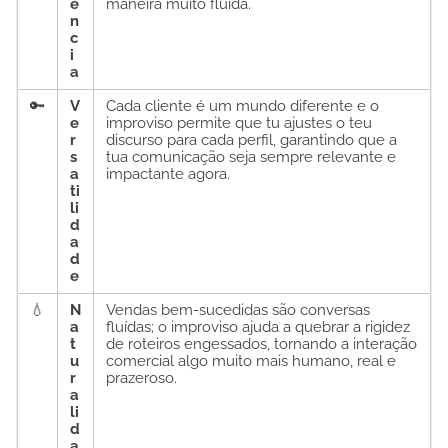
ê
maneira muito fluida.
n
c
i
a
🔑
V
Cada cliente é um mundo diferente e o
e
improviso permite que tu ajustes o teu
r
discurso para cada perfil, garantindo que a
s
tua comunicação seja sempre relevante e
a
impactante agora.
ti
li
d
a
d
e
💧
N
Vendas bem-sucedidas são conversas
a
fluídas; o improviso ajuda a quebrar a rigidez
t
de roteiros engessados, tornando a interação
u
comercial algo muito mais humano, real e
r
prazeroso.
a
li
d
a