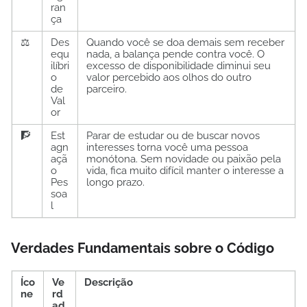
ran
ça
⚖️
Des
Quando você se doa demais sem receber
equ
nada, a balança pende contra você. O
ilíbri
excesso de disponibilidade diminui seu
o
valor percebido aos olhos do outro
de
parceiro.
Val
or
🧗
Est
Parar de estudar ou de buscar novos
agn
interesses torna você uma pessoa
açã
monótona. Sem novidade ou paixão pela
o
vida, fica muito difícil manter o interesse a
Pes
longo prazo.
soa
l
Verdades Fundamentais sobre o Código
Íco
Ve
Descrição
ne
rd
ad