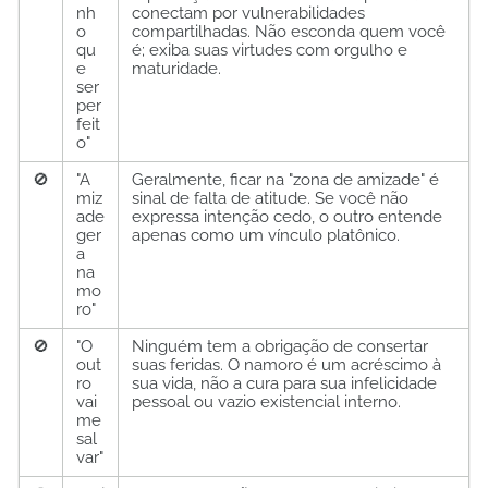
nh
conectam por vulnerabilidades
o
compartilhadas. Não esconda quem você
qu
é; exiba suas virtudes com orgulho e
e
maturidade.
ser
per
feit
o"
🚫
"A
Geralmente, ficar na "zona de amizade" é
miz
sinal de falta de atitude. Se você não
ade
expressa intenção cedo, o outro entende
ger
apenas como um vínculo platônico.
a
na
mo
ro"
🚫
"O
Ninguém tem a obrigação de consertar
out
suas feridas. O namoro é um acréscimo à
ro
sua vida, não a cura para sua infelicidade
vai
pessoal ou vazio existencial interno.
me
sal
var"