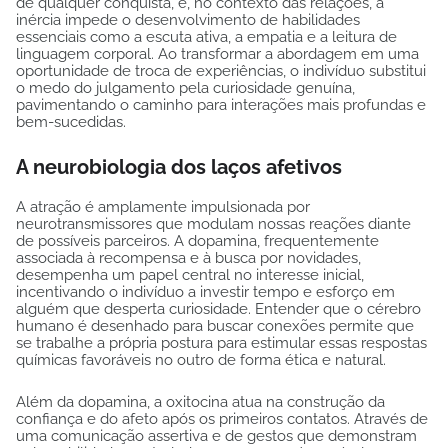
de qualquer conquista, e, no contexto das relações, a
inércia impede o desenvolvimento de habilidades
essenciais como a escuta ativa, a empatia e a leitura de
linguagem corporal. Ao transformar a abordagem em uma
oportunidade de troca de experiências, o indivíduo substitui
o medo do julgamento pela curiosidade genuína,
pavimentando o caminho para interações mais profundas e
bem-sucedidas.
A neurobiologia dos laços afetivos
A atração é amplamente impulsionada por
neurotransmissores que modulam nossas reações diante
de possíveis parceiros. A dopamina, frequentemente
associada à recompensa e à busca por novidades,
desempenha um papel central no interesse inicial,
incentivando o indivíduo a investir tempo e esforço em
alguém que desperta curiosidade. Entender que o cérebro
humano é desenhado para buscar conexões permite que
se trabalhe a própria postura para estimular essas respostas
químicas favoráveis no outro de forma ética e natural.
Além da dopamina, a oxitocina atua na construção da
confiança e do afeto após os primeiros contatos. Através de
uma comunicação assertiva e de gestos que demonstram