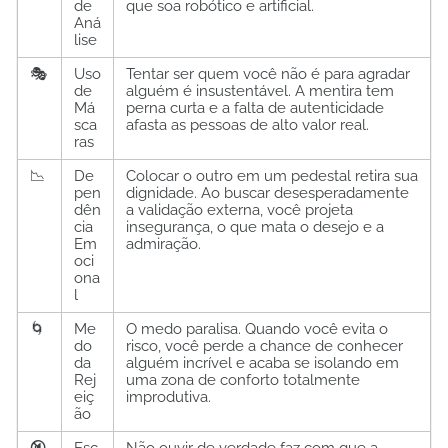
de
que soa robótico e artificial.
Aná
lise
🎭
Uso
Tentar ser quem você não é para agradar
de
alguém é insustentável. A mentira tem
Má
perna curta e a falta de autenticidade
sca
afasta as pessoas de alto valor real.
ras
📉
De
Colocar o outro em um pedestal retira sua
pen
dignidade. Ao buscar desesperadamente
dên
a validação externa, você projeta
cia
insegurança, o que mata o desejo e a
Em
admiração.
oci
ona
l
🌀
Me
O medo paralisa. Quando você evita o
do
risco, você perde a chance de conhecer
da
alguém incrível e acaba se isolando em
Rej
uma zona de conforto totalmente
eiç
improdutiva.
ão