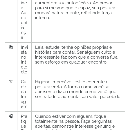
ine
aumentem sua autoeficácia. Ao provar
a
para si mesmo que é capaz, sua postura
Aut
mudará naturalmente, refletindo força
oc
interna.
onf
ia
nç
a
📚
Invi
Leia, estude, tenha opiniões próprias e
sta
histórias para contar. Ser alguém culto e
no
interessante faz com que a conversa flua
Int
sem esforço em qualquer encontro.
ele
cto
👔
Cui
Higiene impecável, estilo coerente e
de
postura ereta. A forma como você se
da
apresenta diz ao mundo como você quer
Im
ser tratado e aumenta seu valor percebido.
ag
em
🎧
Pra
Quando estiver com alguém, foque
tiq
totalmente na pessoa. Faça perguntas
ue
abertas, demonstre interesse genuíno e