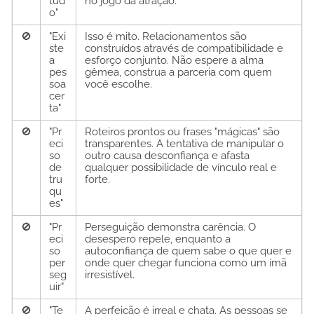
tud
no jogo da atração.
o"
🚫
"Exi
Isso é mito. Relacionamentos são
ste
construídos através de compatibilidade e
a
esforço conjunto. Não espere a alma
pes
gêmea, construa a parceria com quem
soa
você escolhe.
cer
ta"
🚫
"Pr
Roteiros prontos ou frases "mágicas" são
eci
transparentes. A tentativa de manipular o
so
outro causa desconfiança e afasta
de
qualquer possibilidade de vínculo real e
tru
forte.
qu
es"
🚫
"Pr
Perseguição demonstra carência. O
eci
desespero repele, enquanto a
so
autoconfiança de quem sabe o que quer e
per
onde quer chegar funciona como um ímã
seg
irresistível.
uir"
🚫
"Te
A perfeição é irreal e chata. As pessoas se