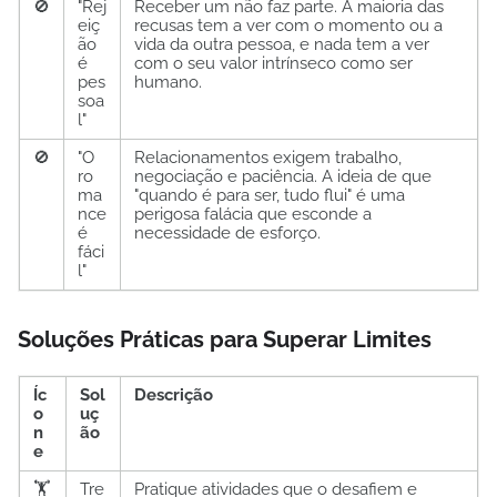
🚫
"Rej
Receber um não faz parte. A maioria das
eiç
recusas tem a ver com o momento ou a
ão
vida da outra pessoa, e nada tem a ver
é
com o seu valor intrínseco como ser
pes
humano.
soa
l"
🚫
"O
Relacionamentos exigem trabalho,
ro
negociação e paciência. A ideia de que
ma
"quando é para ser, tudo flui" é uma
nce
perigosa falácia que esconde a
é
necessidade de esforço.
fáci
l"
Soluções Práticas para Superar Limites
Íc
Sol
Descrição
o
uç
n
ão
e
🏋️
Tre
Pratique atividades que o desafiem e