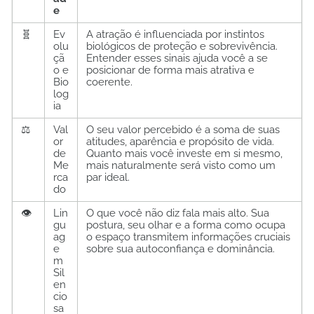
e
🧬
Ev
A atração é influenciada por instintos
olu
biológicos de proteção e sobrevivência.
çã
Entender esses sinais ajuda você a se
o e
posicionar de forma mais atrativa e
Bio
coerente.
log
ia
⚖️
Val
O seu valor percebido é a soma de suas
or
atitudes, aparência e propósito de vida.
de
Quanto mais você investe em si mesmo,
Me
mais naturalmente será visto como um
rca
par ideal.
do
👁️
Lin
O que você não diz fala mais alto. Sua
gu
postura, seu olhar e a forma como ocupa
ag
o espaço transmitem informações cruciais
e
sobre sua autoconfiança e dominância.
m
Sil
en
cio
sa