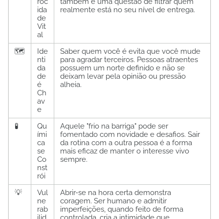
roc
também é uma questão de filtrar quem
ida
realmente está no seu nível de entrega.
de
Vit
al
🗺️
Ide
Saber quem você é evita que você mude
nti
para agradar terceiros. Pessoas atraentes
da
possuem um norte definido e não se
de
deixam levar pela opinião ou pressão
é
alheia.
Ch
av
e
🧪
Qu
Aquele "frio na barriga" pode ser
ími
fomentado com novidade e desafios. Sair
ca
da rotina com a outra pessoa é a forma
se
mais eficaz de manter o interesse vivo
Co
sempre.
nst
rói
💡
Vul
Abrir-se na hora certa demonstra
ne
coragem. Ser humano e admitir
rab
imperfeições, quando feito de forma
ilid
controlada, cria a intimidade que