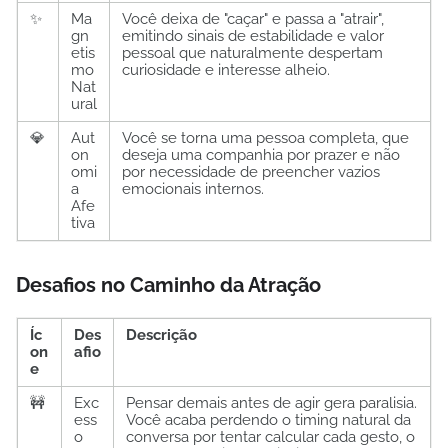
✨
Ma
Você deixa de "caçar" e passa a "atrair",
gn
emitindo sinais de estabilidade e valor
etis
pessoal que naturalmente despertam
mo
curiosidade e interesse alheio.
Nat
ural
💎
Aut
Você se torna uma pessoa completa, que
on
deseja uma companhia por prazer e não
omi
por necessidade de preencher vazios
a
emocionais internos.
Afe
tiva
Desafios no Caminho da Atração
Íc
Des
Descrição
on
afio
e
🚧
Exc
Pensar demais antes de agir gera paralisia.
ess
Você acaba perdendo o timing natural da
o
conversa por tentar calcular cada gesto, o