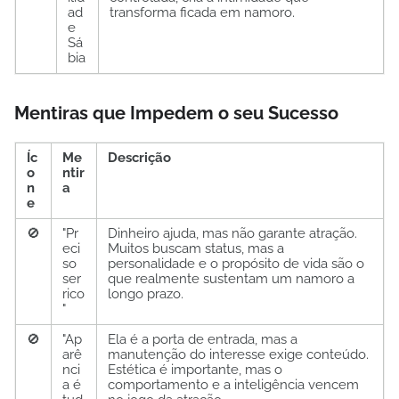
ad
transforma ficada em namoro.
e
Sá
bia
Mentiras que Impedem o seu Sucesso
Íc
Me
Descrição
o
ntir
n
a
e
🚫
"Pr
Dinheiro ajuda, mas não garante atração.
eci
Muitos buscam status, mas a
so
personalidade e o propósito de vida são o
ser
que realmente sustentam um namoro a
rico
longo prazo.
"
🚫
"Ap
Ela é a porta de entrada, mas a
arê
manutenção do interesse exige conteúdo.
nci
Estética é importante, mas o
a é
comportamento e a inteligência vencem