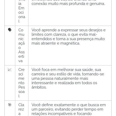
ia
conexão muito mais profunda e genuína.
Em
oci
ona
l
🗣️
Co
Você aprende a expressar seus desejos e
mu
limites com clareza, o que evita mal-
nic
entendidos e torna a sua presença muito
açã
mais atraente e magnética.
o
Ass
erti
va
📈
Cre
Você foca em melhorar sua saúde, sua
sci
carreira e seu estilo de vida, tornando-se
me
uma pessoa naturalmente mais
nto
interessante e realizada em todos os
Pes
âmbitos.
soa
l
🎯
Cla
Você define exatamente o que busca em
rez
um parceiro, evitando perder tempo em
a
relações incompatíveis e focando