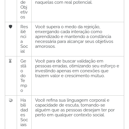
de
naquelas com real potencial.
Obj
etiv
os
🛡️
Res
Você supera o medo da rejeição,
iliê
enxergando cada interação como
nci
aprendizado e mantendo a constância
a
necessária para alcançar seus objetivos
Soc
amorosos.
ial
⏳
Ge
Você para de buscar validação em
stã
pessoas erradas, otimizando seu esforço e
o
investindo apenas em conexões que
do
trazem valor e crescimento mútuo.
Te
mp
o
🤝
Ha
Você refina sua linguagem corporal e
bili
capacidade de escuta, tornando-se
dad
alguém que as pessoas desejam ter por
es
perto em qualquer contexto social.
Soc
iais