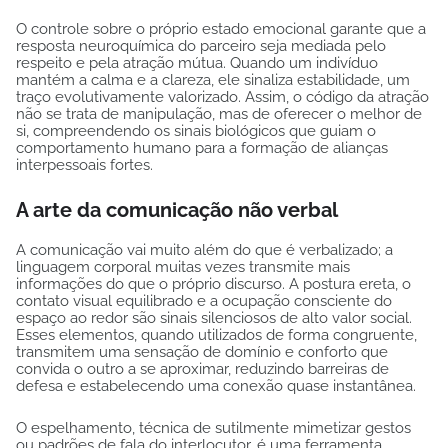
O controle sobre o próprio estado emocional garante que a
resposta neuroquímica do parceiro seja mediada pelo
respeito e pela atração mútua. Quando um indivíduo
mantém a calma e a clareza, ele sinaliza estabilidade, um
traço evolutivamente valorizado. Assim, o código da atração
não se trata de manipulação, mas de oferecer o melhor de
si, compreendendo os sinais biológicos que guiam o
comportamento humano para a formação de alianças
interpessoais fortes.
A arte da comunicação não verbal
A comunicação vai muito além do que é verbalizado; a
linguagem corporal muitas vezes transmite mais
informações do que o próprio discurso. A postura ereta, o
contato visual equilibrado e a ocupação consciente do
espaço ao redor são sinais silenciosos de alto valor social.
Esses elementos, quando utilizados de forma congruente,
transmitem uma sensação de domínio e conforto que
convida o outro a se aproximar, reduzindo barreiras de
defesa e estabelecendo uma conexão quase instantânea.
O espelhamento, técnica de sutilmente mimetizar gestos
ou padrões de fala do interlocutor, é uma ferramenta