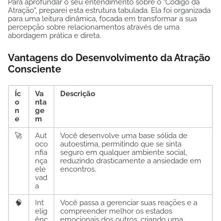
Para aprofundar o seu entendimento sobre o "Código da
Atração", preparei esta estrutura tabulada. Ela foi organizada
para uma leitura dinâmica, focada em transformar a sua
percepção sobre relacionamentos através de uma
abordagem prática e direta.
Vantagens do Desenvolvimento da Atração
Consciente
Íc
Va
Descrição
o
nta
n
ge
e
m
🚀
Aut
Você desenvolve uma base sólida de
oco
autoestima, permitindo que se sinta
nfia
seguro em qualquer ambiente social,
nça
reduzindo drasticamente a ansiedade em
ele
encontros.
vad
a
🧠
Int
Você passa a gerenciar suas reações e a
elig
compreender melhor os estados
ênc
emocionais dos outros, criando uma