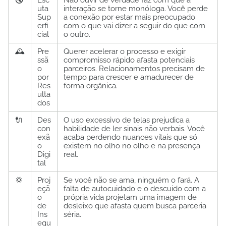
🔇
Esc
Não ouvir de verdade faz com que a
uta
interação se torne monóloga. Você perde
Sup
a conexão por estar mais preocupado
erfi
com o que vai dizer a seguir do que com
cial
o outro.
🕰️
Pre
Querer acelerar o processo e exigir
ssã
compromisso rápido afasta potenciais
o
parceiros. Relacionamentos precisam de
por
tempo para crescer e amadurecer de
Res
forma orgânica.
ulta
dos
🔌
Des
O uso excessivo de telas prejudica a
con
habilidade de ler sinais não verbais. Você
exã
acaba perdendo nuances vitais que só
o
existem no olho no olho e na presença
Digi
real.
tal
💢
Proj
Se você não se ama, ninguém o fará. A
eçã
falta de autocuidado e o descuido com a
o
própria vida projetam uma imagem de
de
desleixo que afasta quem busca parceria
Ins
séria.
egu