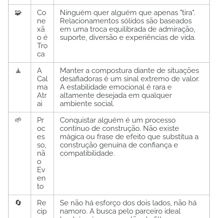
🧩
Co
Ninguém quer alguém que apenas "tira".
ne
Relacionamentos sólidos são baseados
xã
em uma troca equilibrada de admiração,
o é
suporte, diversão e experiências de vida.
Tro
ca
🧘
A
Manter a compostura diante de situações
Cal
desafiadoras é um sinal extremo de valor.
ma
A estabilidade emocional é rara e
Atr
altamente desejada em qualquer
ai
ambiente social.
🌱
Pr
Conquistar alguém é um processo
oc
contínuo de construção. Não existe
es
mágica ou frase de efeito que substitua a
so,
construção genuína de confiança e
nã
compatibilidade.
o
Ev
en
to
🔄
Re
Se não há esforço dos dois lados, não há
cip
namoro. A busca pelo parceiro ideal