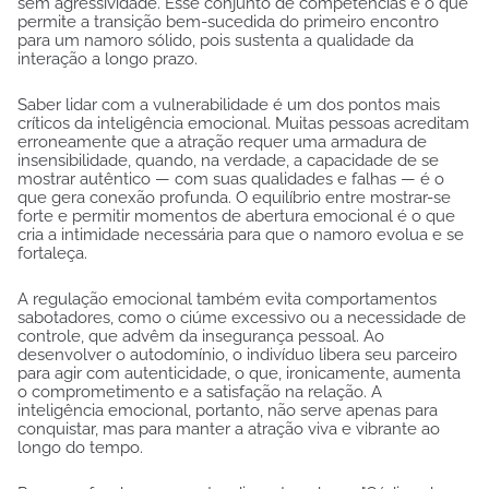
sem agressividade. Esse conjunto de competências é o que
permite a transição bem-sucedida do primeiro encontro
para um namoro sólido, pois sustenta a qualidade da
interação a longo prazo.
Saber lidar com a vulnerabilidade é um dos pontos mais
críticos da inteligência emocional. Muitas pessoas acreditam
erroneamente que a atração requer uma armadura de
insensibilidade, quando, na verdade, a capacidade de se
mostrar autêntico — com suas qualidades e falhas — é o
que gera conexão profunda. O equilíbrio entre mostrar-se
forte e permitir momentos de abertura emocional é o que
cria a intimidade necessária para que o namoro evolua e se
fortaleça.
A regulação emocional também evita comportamentos
sabotadores, como o ciúme excessivo ou a necessidade de
controle, que advêm da insegurança pessoal. Ao
desenvolver o autodomínio, o indivíduo libera seu parceiro
para agir com autenticidade, o que, ironicamente, aumenta
o comprometimento e a satisfação na relação. A
inteligência emocional, portanto, não serve apenas para
conquistar, mas para manter a atração viva e vibrante ao
longo do tempo.