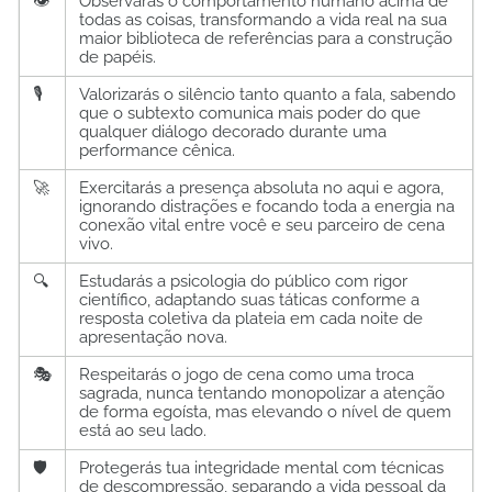
👁️
Observarás o comportamento humano acima de
todas as coisas, transformando a vida real na sua
maior biblioteca de referências para a construção
de papéis.
🎙️
Valorizarás o silêncio tanto quanto a fala, sabendo
que o subtexto comunica mais poder do que
qualquer diálogo decorado durante uma
performance cênica.
🚀
Exercitarás a presença absoluta no aqui e agora,
ignorando distrações e focando toda a energia na
conexão vital entre você e seu parceiro de cena
vivo.
🔍
Estudarás a psicologia do público com rigor
científico, adaptando suas táticas conforme a
resposta coletiva da plateia em cada noite de
apresentação nova.
🎭
Respeitarás o jogo de cena como uma troca
sagrada, nunca tentando monopolizar a atenção
de forma egoísta, mas elevando o nível de quem
está ao seu lado.
🛡️
Protegerás tua integridade mental com técnicas
de descompressão, separando a vida pessoal da