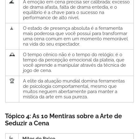
🌊
A emoção em cena precisa ser calibrada; excesso
de drama afasta, falta de drama entedia, e o
equilíbrio é a chave para o sucesso na
performance de alto nível.
🧘
O estado de presença absoluta é a ferramenta
mais poderosa que você possui para transformar
uma cena comum em um momento memorável
na vida do seu espectador.
🕰️
O tempo cênico não é o tempo do relógio; é o
tempo da percepção emocional da plateia, que
você aprende a manipular através da técnica de
jogo de cena.
🏆
A elite da atuação mundial domina ferramentas
de psicologia comportamental, mesmo que
muitos neguem abertamente para manter a
mística da arte em sua pureza.
Tópico 4: As 10 Mentiras sobre a Arte de
Seduzir a Cena
Íc
Mitos do Palco