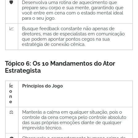
🛡️
Desenvolva uma rotina de aquecimento que
prepare seu corpo e sua mente, garantindo que
você entre em cena com o estado mental ideal
para o seu jogo.
📈
Busque feedback constante não apenas de
diretores, mas de especialistas em comunicação
que podem apontar pontos cegos na sua
estratégia de conexão cênica.
Tópico 6: Os 10 Mandamentos do Ator
Estrategista
Íc
Princípios do Jogo
o
n
e
⚖️
Manterás a calma em qualquer situação, pois o
controle da cena começa pelo controle absoluto
das suas próprias emoções diante de qualquer
imprevisto técnico.