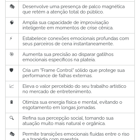
🎭
Desenvolve uma presença de palco magnética
que retém a atenção total do público.
🧠
Amplia sua capacidade de improvisação
inteligente em momentos de crise cênica.
⚡
Estabelece conexões emocionais profundas com
seus parceiros de cena instantaneamente.
🎯
Aumenta sua precisão ao disparar gatilhos
emocionais específicos na plateia.
🛡️
Cria um "Frame Control" sólido que protege sua
performance de falhas externas.
📈
Eleva o valor percebido do seu trabalho artístico
no mercado de entretenimento.
🔋
Otimiza sua energia física e mental, evitando o
esgotamento em longas jornadas.
🔍
Refina sua percepção social, tornando sua
atuação muito mais natural e orgânica.
🎭
Permite transições emocionais fluidas entre o riso
e a tragédia com maestria.