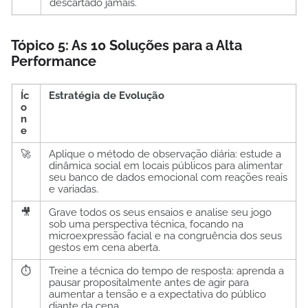
descartado jamais.
Tópico 5: As 10 Soluções para a Alta
Performance
Íc
Estratégia de Evolução
o
n
e
🚀
Aplique o método de observação diária: estude a
dinâmica social em locais públicos para alimentar
seu banco de dados emocional com reações reais
e variadas.
🎥
Grave todos os seus ensaios e analise seu jogo
sob uma perspectiva técnica, focando na
microexpressão facial e na congruência dos seus
gestos em cena aberta.
⏱️
Treine a técnica do tempo de resposta: aprenda a
pausar propositalmente antes de agir para
aumentar a tensão e a expectativa do público
diante da cena.