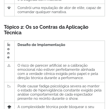
💎
Constrói uma reputação de ator de elite, capaz de
comandar qualquer narrativa.
Tópico 2: Os 10 Contras da Aplicação
Técnica
Íc
Desafio de Implementação
o
n
e
⚠️
O risco de parecer artificial se a calibração
emocional não estiver perfeitamente alinhada
com a verdade cênica exigida pelo papel e pela
direção técnica durante a performance.
📉
Pode causar fadiga psicológica severa ao manter
o estado de hipervigilância constante exigido pela
análise comportamental de cada espectador
presente no recinto durante o show.
🌪️
A complexidade técnica pode bloquear o seu