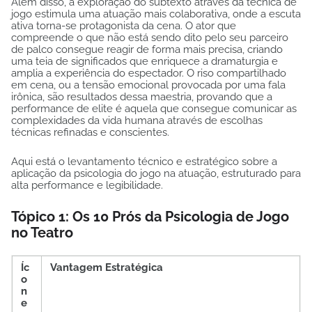
Além disso, a exploração do subtexto através da técnica de
jogo estimula uma atuação mais colaborativa, onde a escuta
ativa torna-se protagonista da cena. O ator que
compreende o que não está sendo dito pelo seu parceiro
de palco consegue reagir de forma mais precisa, criando
uma teia de significados que enriquece a dramaturgia e
amplia a experiência do espectador. O riso compartilhado
em cena, ou a tensão emocional provocada por uma fala
irônica, são resultados dessa maestria, provando que a
performance de elite é aquela que consegue comunicar as
complexidades da vida humana através de escolhas
técnicas refinadas e conscientes.
Aqui está o levantamento técnico e estratégico sobre a
aplicação da psicologia do jogo na atuação, estruturado para
alta performance e legibilidade.
Tópico 1: Os 10 Prós da Psicologia de Jogo
no Teatro
Íc
Vantagem Estratégica
o
n
e