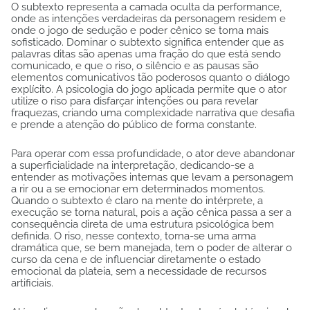
O subtexto representa a camada oculta da performance,
onde as intenções verdadeiras da personagem residem e
onde o jogo de sedução e poder cênico se torna mais
sofisticado. Dominar o subtexto significa entender que as
palavras ditas são apenas uma fração do que está sendo
comunicado, e que o riso, o silêncio e as pausas são
elementos comunicativos tão poderosos quanto o diálogo
explícito. A psicologia do jogo aplicada permite que o ator
utilize o riso para disfarçar intenções ou para revelar
fraquezas, criando uma complexidade narrativa que desafia
e prende a atenção do público de forma constante.
Para operar com essa profundidade, o ator deve abandonar
a superficialidade na interpretação, dedicando-se a
entender as motivações internas que levam a personagem
a rir ou a se emocionar em determinados momentos.
Quando o subtexto é claro na mente do intérprete, a
execução se torna natural, pois a ação cênica passa a ser a
consequência direta de uma estrutura psicológica bem
definida. O riso, nesse contexto, torna-se uma arma
dramática que, se bem manejada, tem o poder de alterar o
curso da cena e de influenciar diretamente o estado
emocional da plateia, sem a necessidade de recursos
artificiais.