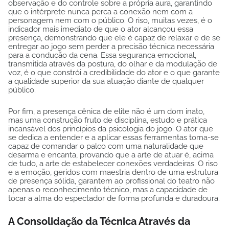
observação e do controle sobre a própria aura, garantindo
que o intérprete nunca perca a conexão nem com a
personagem nem com o público. O riso, muitas vezes, é o
indicador mais imediato de que o ator alcançou essa
presença, demonstrando que ele é capaz de relaxar e de se
entregar ao jogo sem perder a precisão técnica necessária
para a condução da cena. Essa segurança emocional,
transmitida através da postura, do olhar e da modulação de
voz, é o que constrói a credibilidade do ator e o que garante
a qualidade superior da sua atuação diante de qualquer
público.
Por fim, a presença cênica de elite não é um dom inato,
mas uma construção fruto de disciplina, estudo e prática
incansável dos princípios da psicologia do jogo. O ator que
se dedica a entender e a aplicar essas ferramentas torna-se
capaz de comandar o palco com uma naturalidade que
desarma e encanta, provando que a arte de atuar é, acima
de tudo, a arte de estabelecer conexões verdadeiras. O riso
e a emoção, geridos com maestria dentro de uma estrutura
de presença sólida, garantem ao profissional do teatro não
apenas o reconhecimento técnico, mas a capacidade de
tocar a alma do espectador de forma profunda e duradoura.
A Consolidação da Técnica Através da