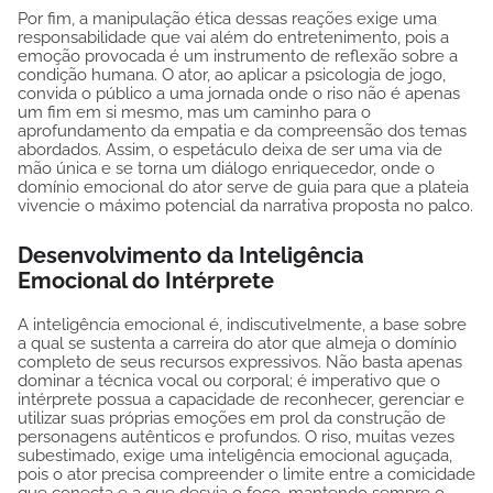
Por fim, a manipulação ética dessas reações exige uma
responsabilidade que vai além do entretenimento, pois a
emoção provocada é um instrumento de reflexão sobre a
condição humana. O ator, ao aplicar a psicologia de jogo,
convida o público a uma jornada onde o riso não é apenas
um fim em si mesmo, mas um caminho para o
aprofundamento da empatia e da compreensão dos temas
abordados. Assim, o espetáculo deixa de ser uma via de
mão única e se torna um diálogo enriquecedor, onde o
domínio emocional do ator serve de guia para que a plateia
vivencie o máximo potencial da narrativa proposta no palco.
Desenvolvimento da Inteligência
Emocional do Intérprete
A inteligência emocional é, indiscutivelmente, a base sobre
a qual se sustenta a carreira do ator que almeja o domínio
completo de seus recursos expressivos. Não basta apenas
dominar a técnica vocal ou corporal; é imperativo que o
intérprete possua a capacidade de reconhecer, gerenciar e
utilizar suas próprias emoções em prol da construção de
personagens autênticos e profundos. O riso, muitas vezes
subestimado, exige uma inteligência emocional aguçada,
pois o ator precisa compreender o limite entre a comicidade
que conecta e a que desvia o foco, mantendo sempre o